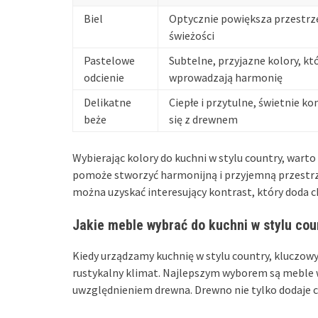
Biel
Optycznie powiększa przestrz
świeżości
Pastelowe
Subtelne, przyjazne kolory, kt
odcienie
wprowadzają harmonię
Delikatne
Ciepłe i przytulne, świetnie k
beże
się z drewnem
Wybierając kolory do kuchni w stylu country, wart
pomoże stworzyć harmonijną i przyjemną przestrz
można uzyskać interesujący kontrast, który doda 
Jakie meble wybrać do kuchni w stylu cou
Kiedy urządzamy kuchnię w stylu country, kluczo
rustykalny klimat. Najlepszym wyborem są meble 
uwzględnieniem drewna. Drewno nie tylko dodaje c