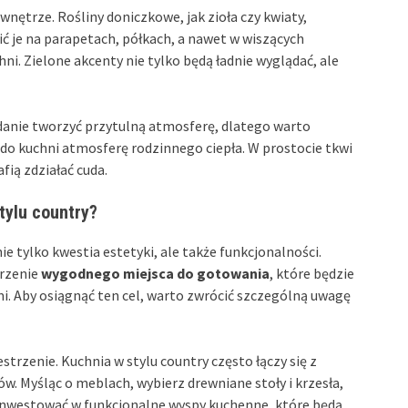
 wnętrze. Rośliny doniczkowe, jak zioła czy kwiaty,
ić je na parapetach, półkach, a nawet w wiszących
ni. Zielone akcenty nie tylko będą ładnie wyglądać, ale
adanie tworzyć przytulną atmosferę, dlatego warto
 do kuchni atmosferę rodzinnego ciepła. W prostocie tkwi
fią zdziałać cuda.
tylu country?
ie tylko kwestia estetyki, ale także funkcjonalności.
rzenie
wygodnego miejsca do gotowania
, które będzie
mi. Aby osiągnąć ten cel, warto zwrócić szczególną uwagę
trzenie. Kuchnia w stylu country często łączy się z
ów. Myśląc o meblach, wybierz drewniane stoły i krzesła,
inwestować w funkcjonalne wyspy kuchenne, które będą