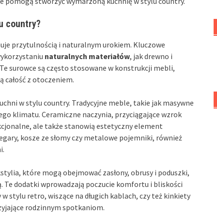
óre pomogą stworzyć wymarzoną kuchnię w stylu country.
u country?
nuje przytulnością i naturalnym urokiem. Kluczowe
 wykorzystaniu
naturalnych materiałów
, jak drewno i
 Te surowce są często stosowane w konstrukcji mebli,
ą całość z otoczeniem.
hni w stylu country. Tradycyjne meble, takie jak masywne
epłego klimatu. Ceramiczne naczynia, przyciągające wzrok
cjonalne, ale także stanowią estetyczny element
 zegary, kosze ze słomy czy metalowe pojemniki, również
i.
tylia, które mogą obejmować zasłony, obrusy i poduszki,
 Te dodatki wprowadzają poczucie komfortu i bliskości
 stylu retro, wiszące na długich kablach, czy też kinkiety
rzyjające rodzinnym spotkaniom.