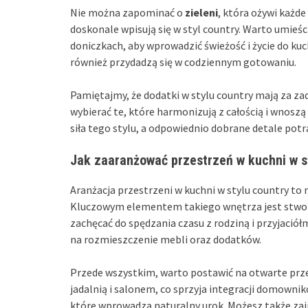
Nie można zapominać o
zieleni
, która ożywi każde
doskonale wpisują się w styl country. Warto umieśc
doniczkach, aby wprowadzić świeżość i życie do kuch
również przydadzą się w codziennym gotowaniu.
Pamiętajmy, że dodatki w stylu country mają za z
wybierać te, które harmonizują z całością i wnoszą
siła tego stylu, a odpowiednio dobrane detale potra
Jak zaaranżować przestrzeń w kuchni w s
Aranżacja przestrzeni w kuchni w stylu country to n
Kluczowym elementem takiego wnętrza jest stwo
zachęcać do spędzania czasu z rodziną i przyjaciół
na rozmieszczenie mebli oraz dodatków.
Przede wszystkim, warto postawić na otwarte przes
jadalnią i salonem, co sprzyja integracji domownik
które wprowadzą naturalny urok. Możesz także za