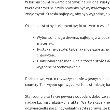
W kuchni country warto postawić na solidne,
rusty
także estetyczne. Stoły powinny być wystarczająco 
znajomymi. Krzesła najlepiej, aby były wygodne, a 
Oto kilka istotnych elementów, które warto wziąć 
Wybór solidnego drewna, najlepiej z widocz
materiału.
Rustykalne detale, takie jak mosiężne uch
charakteru.
Funkcjonalność mebli, na przykład stoły z
wygodne przechowywanie.
Dodatkowo, warto rozważyć meble w jasnych, past
country. Taki wybór sprawi, że kuchnia stanie się b
Styl country to także pewna swoboda w doborze 
nadaje kuchni unikalny charakter. Warto eksperyme
odzwierciedlą nasz indywidualny styl i sprawią, że 