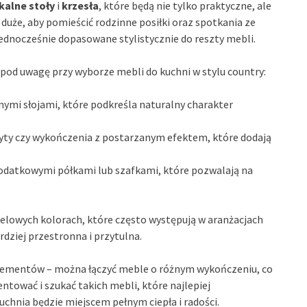
kalne stoły
i
krzesła
, które będą nie tylko praktyczne, ale
duże, aby pomieścić rodzinne posiłki oraz spotkania ze
jednocześnie dopasowane stylistycznie do reszty mebli.
pod uwagę przy wyborze mebli do kuchni w stylu country:
nymi słojami, które podkreśla naturalny charakter
wyty czy wykończenia z postarzanym efektem, które dodają
 dodatkowymi półkami lub szafkami, które pozwalają na
elowych kolorach, które często występują w aranżacjach
ardziej przestronna i przytulna.
elementów – można łączyć meble o różnym wykończeniu, co
ntować i szukać takich mebli, które najlepiej
kuchnia będzie miejscem pełnym ciepła i radości.