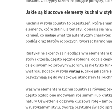
bliskimi. Odkryjmy razem inspirujące pomysły, kt
Jakie są kluczowe elementy kuchni w styl
Kuchnia w stylu country to przestrzeń, która ema
elementy, które definiują ten styl, opierają się na
kamień, co nadaje wnętrzu autentyczny charakter.
podłóg oraz blatów roboczych, tworząc harmonijn
Rustykalne akcenty są nieodłącznym elementem kuc
stoły i krzesła, często ręcznie robione, dodają ci
dzięki swoim kolorowym wzorom, są nie tylko funk
wystroju. Dodatki w stylu
vintage
, takie jak stare
przyczyniają się do wyjątkowej atmosfery tej kuchn
Ważnym elementem kuchni country są również teks
często ozdobione motywami roślinnymi lub kratką.
natury. Oświetlenie odgrywa kluczową rolę – lampy w
w rustykalnym stylu, tworzą przytulne światło sp