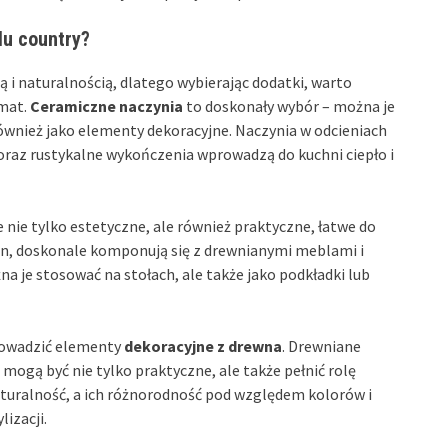
lu country?
ą i naturalnością, dlatego wybierając dodatki, warto
imat.
Ceramiczne naczynia
to doskonały wybór – można je
ównież jako elementy dekoracyjne. Naczynia w odcieniach
oraz rustykalne wykończenia wprowadzą do kuchni ciepło i
e nie tylko estetyczne, ale również praktyczne, łatwe do
len, doskonale komponują się z drewnianymi meblami i
 je stosować na stołach, ale także jako podkładki lub
prowadzić elementy
dekoracyjne z drewna
. Drewniane
 mogą być nie tylko praktyczne, ale także pełnić rolę
turalność, a ich różnorodność pod względem kolorów i
izacji.