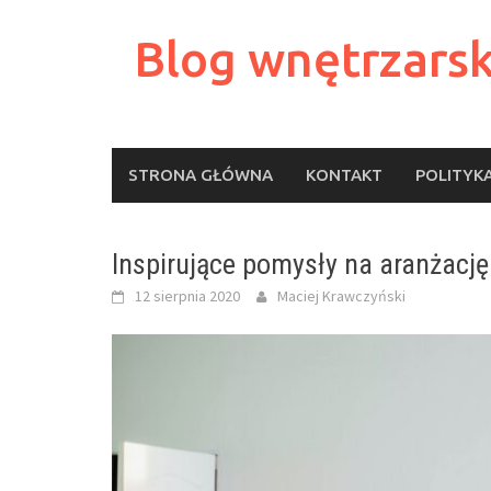
Skip
to
Blog wnętrzarsk
content
STRONA GŁÓWNA
KONTAKT
POLITYK
Inspirujące pomysły na aranżację
12 sierpnia 2020
Maciej Krawczyński