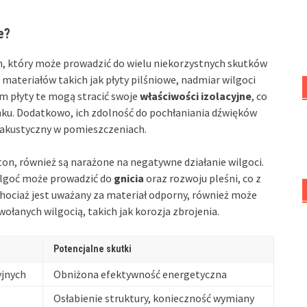
e?
 który może prowadzić do wielu niekorzystnych skutków
ateriałów takich jak płyty pilśniowe, nadmiar wilgoci
m płyty te mogą stracić swoje
właściwości izolacyjne
, co
nku. Dodatkowo, ich zdolność do pochłaniania dźwięków
 akustyczny w pomieszczeniach.
ton, również są narażone na negatywne działanie wilgoci.
ilgoć może prowadzić do
gnicia
oraz rozwoju pleśni, co z
chociaż jest uważany za materiał odporny, również może
ołanych wilgocią, takich jak korozja zbrojenia.
Potencjalne skutki
yjnych
Obniżona efektywność energetyczna
Osłabienie struktury, konieczność wymiany