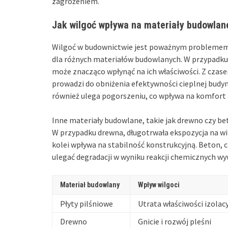
zagrożeniem.
Jak wilgoć wpływa na materiały budowlan
Wilgoć w budownictwie jest poważnym problemem,
dla różnych materiałów budowlanych. W przypadku m
może znacząco wpłynąć na ich właściwości. Z czase
prowadzi do obniżenia efektywności cieplnej budy
również ulega pogorszeniu, co wpływa na komfort
Inne materiały budowlane, takie jak drewno czy be
W przypadku drewna, długotrwała ekspozycja na w
kolei wpływa na stabilność konstrukcyjną. Beton, 
ulegać degradacji w wyniku reakcji chemicznych wyw
Materiał budowlany
Wpływ wilgoci
Płyty pilśniowe
Utrata właściwości izolac
Drewno
Gnicie i rozwój pleśni