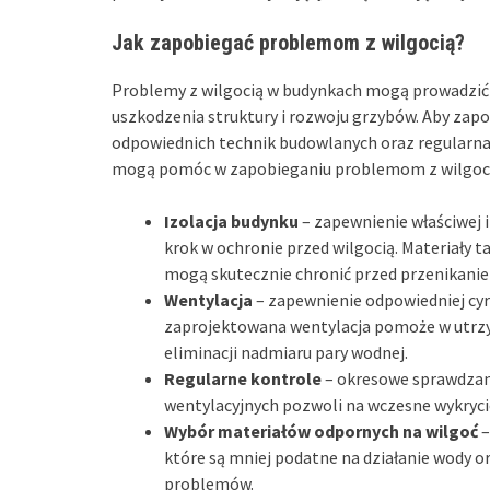
Jak zapobiegać problemom z wilgocią?
Problemy z wilgocią w budynkach mogą prowadzić 
uszkodzenia struktury i rozwoju grzybów. Aby zap
odpowiednich technik budowlanych oraz regularna
mogą pomóc w zapobieganiu problemom z wilgoci
Izolacja budynku
– zapewnienie właściwej 
krok w ochronie przed wilgocią. Materiały ta
mogą skutecznie chronić przed przenikanie
Wentylacja
– zapewnienie odpowiedniej cyr
zaprojektowana wentylacja pomoże w utrzy
eliminacji nadmiaru pary wodnej.
Regularne kontrole
– okresowe sprawdzan
wentylacyjnych pozwoli na wczesne wykryci
Wybór materiałów odpornych na wilgoć
–
które są mniej podatne na działanie wody o
problemów.