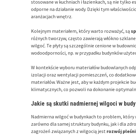
stosowane w kuchniach i łazienkach, są nie tylko e
odporne na działanie wody. Dzięki tym właściwośc
aranżacjach wnętrz.
Kolejnym materiałem, który warto rozważyć, są
sp
różnych tworzyw, często zawierają włókno szklane
wilgoć. Te płyty są szczególnie cenione w budown
wodoodporności, np. w przypadku budynków użytec
W kontekście wyboru materiałów budowlanych odpo
izolacji oraz wentylacji pomieszczeń, co dodatk
materiałów. Ważne jest, aby w każdym projekcie 
klimatycznych, co pozwoli na dokonanie optymal
Jakie są skutki nadmiernej wilgoci w bud
Nadmierna wilgoć w budynkach to problem, który 
zarówno dla samej struktury budynku, jak i dla z
zagrożeń związanych z wilgocią jest
rozwój pleśni