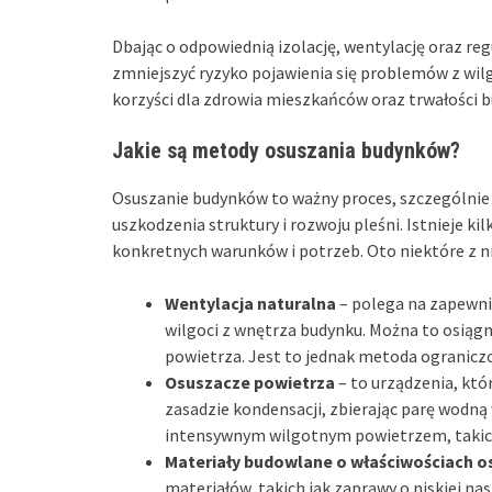
Dbając o odpowiednią izolację, wentylację oraz r
zmniejszyć ryzyko pojawienia się problemów z wil
korzyści dla zdrowia mieszkańców oraz trwałości 
Jakie są metody osuszania budynków?
Osuszanie budynków to ważny proces, szczególnie
uszkodzenia struktury i rozwoju pleśni. Istnieje 
konkretnych warunków i potrzeb. Oto niektóre z ni
Wentylacja naturalna
– polega na zapewni
wilgoci z wnętrza budynku. Można to osiągną
powietrza. Jest to jednak metoda ograniczo
Osuszacze powietrza
– to urządzenia, któ
zasadzie kondensacji, zbierając parę wodną
intensywnym wilgotnym powietrzem, takich 
Materiały budowlane o właściwościach o
materiałów, takich jak zaprawy o niskiej na