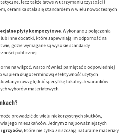
stetyczne, lecz także łatwe w utrzymaniu czystości i
iom, ceramika stała się standardem w wielu nowoczesnych
ecjalne płyty kompozytowe
. Wykonane z połączenia
 lub inne dodatki, które zapewniają im odporność na
ictwie, gdzie wymagane są wysokie standardy
zności publicznej.
rne na wilgoć, warto również pamiętać o odpowiedniej
owo wspiera długoterminową efektywność użytych
budowlanym uwzględnić specyfikę lokalnych warunków
nych wyborów materiałowych.
ynkach?
może prowadzić do wielu niekorzystnych skutków,
drowia jego mieszkańców. Jednym z najpoważniejszych
 i grzybów
, które nie tylko zniszczają naturalne materiały