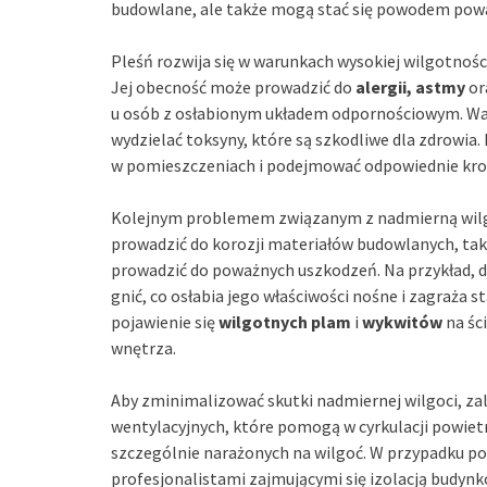
budowlane, ale także mogą stać się powodem po
Pleśń rozwija się w warunkach wysokiej wilgotnośc
Jej obecność może prowadzić do
alergii, astmy
or
u osób z osłabionym układem odpornościowym. War
wydzielać toksyny, które są szkodliwe dla zdrowia
w pomieszczeniach i podejmować odpowiednie kro
Kolejnym problemem związanym z nadmierną wilg
prowadzić do korozji materiałów budowlanych, taki
prowadzić do poważnych uszkodzeń. Na przykład, d
gnić, co osłabia jego właściwości nośne i zagraża
pojawienie się
wilgotnych plam
i
wykwitów
na śc
wnętrza.
Aby zminimalizować skutki nadmiernej wilgoci, z
wentylacyjnych, które pomogą w cyrkulacji powiet
szczególnie narażonych na wilgoć. W przypadku p
profesjonalistami zajmującymi się izolacją budyn