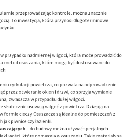
egularnie przeprowadzając kontrole, można znacznie
gocią. To inwestycja, która przynosi długoterminowe
budynku.
 w przypadku nadmiernej wilgoci, która może prowadzić do
kilka metod osuszania, które mogą być dostosowane do
ch:
eniu cyrkulacji powietrza, co pozwala na odprowadzenie
ć przez otwieranie okien i drzwi, co sprzyja wymianie
na, zwłaszcza w przypadku dużej wilgoci.
re skutecznie usuwają wilgoć z powietrza. Działają na
 w formie cieczy. Osuszacze są idealne do pomieszczeń z
jak piwnice czy łazienki.
suszających
– do budowy można używać specjalnych
siąkliwości, które pomagają w osuszaniu. Takie materiały są