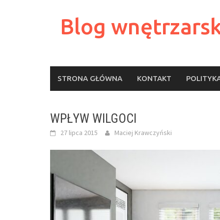
Skip
to
Blog wnętrzarsk
content
STRONA GŁÓWNA
KONTAKT
POLITYK
WPŁYW WILGOCI
27 lipca 2015
Maciej Krawczyński