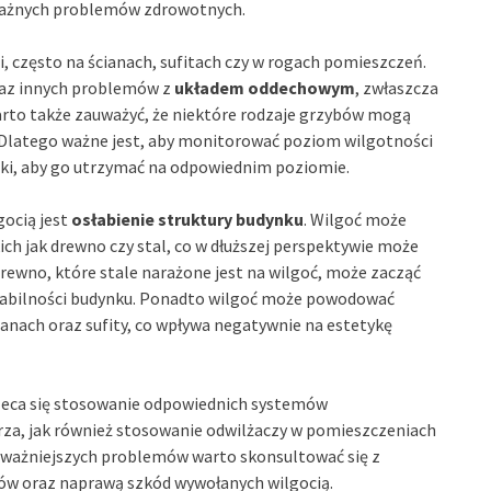
ważnych problemów zdrowotnych.
i, często na ścianach, sufitach czy w rogach pomieszczeń.
az innych problemów z
układem oddechowym
, zwłaszcza
to także zauważyć, że niektóre rodzaje grzybów mogą
. Dlatego ważne jest, aby monitorować poziom wilgotności
ki, aby go utrzymać na odpowiednim poziomie.
ocią jest
osłabienie struktury budynku
. Wilgoć może
ch jak drewno czy stal, co w dłuższej perspektywie może
rewno, które stale narażone jest na wilgoć, może zacząć
 stabilności budynku. Ponadto wilgoć może powodować
ianach oraz sufity, co wpływa negatywnie na estetykę
aleca się stosowanie odpowiednich systemów
rza, jak również stosowanie odwilżaczy w pomieszczeniach
oważniejszych problemów warto skonsultować się z
ków oraz naprawą szkód wywołanych wilgocią.