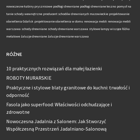
nowoczesne kabiny prysznicowe
podłogi drewniane
podłogi drewniane leszno
pomysł na
tanie schody wewnętrzne
producent schodów drewnianych mazowieckie
projektowanie
oświetlenia Gdańsk
projektowanie oświetlenia w domu
renowacja mebli
renowacja mebli
warszawa
schody drewniane
schody drewniane warszawa
stylowe lampy wiszące
łóżka
metalowe
żaluzje drewniane
żaluzje drewniane warszawa
RÓŻNE
10 praktycznych rozwiązań dla małej łazienki
ROBOTY MURARSKIE
Praktyczne i stylowe blaty granitowe do kuchni: trwałość i
odporność
Fasola jako superfood: Właściwości odchudzające i
zdrowotne
Nowoczesna Jadalnia z Salonem: Jak Stworzyć
Współczesną Przestrzeń Jadalniano-Salonową