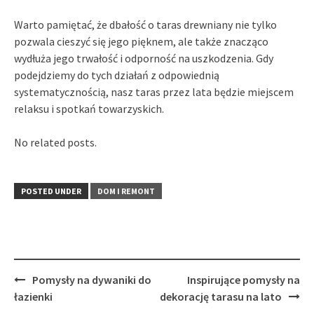
Warto pamiętać, że dbałość o taras drewniany nie tylko
pozwala cieszyć się jego pięknem, ale także znacząco
wydłuża jego trwałość i odporność na uszkodzenia. Gdy
podejdziemy do tych działań z odpowiednią
systematycznością, nasz taras przez lata będzie miejscem
relaksu i spotkań towarzyskich.
No related posts.
POSTED UNDER
DOM I REMONT
Post
Pomysły na dywaniki do
Inspirujące pomysły na
navigation
łazienki
dekorację tarasu na lato