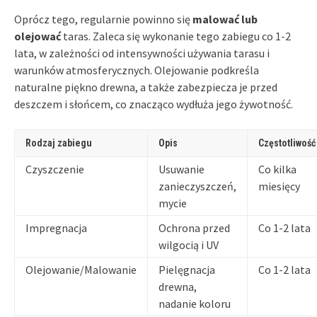
Oprócz tego, regularnie powinno się
malować lub
olejować
taras. Zaleca się wykonanie tego zabiegu co 1-2
lata, w zależności od intensywności używania tarasu i
warunków atmosferycznych. Olejowanie podkreśla
naturalne piękno drewna, a także zabezpiecza je przed
deszczem i słońcem, co znacząco wydłuża jego żywotność.
Rodzaj zabiegu
Opis
Częstotliwość
Czyszczenie
Usuwanie
Co kilka
zanieczyszczeń,
miesięcy
mycie
Impregnacja
Ochrona przed
Co 1-2 lata
wilgocią i UV
Olejowanie/Malowanie
Pielęgnacja
Co 1-2 lata
drewna,
nadanie koloru