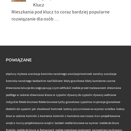
Klucz
Mieszkania pod klucz to coraz bardziej popularne
rozwiązanie dla osób …
POWIĄZANE
abażury stylowe
aranżacja kominka narożnego
aranżacje kominek narożny
aranżacje
kominka narożnego
baldachim nad łóżkiem
blaty granitowe
blaty kamienne
czarne
drewniane żaluzje do czego pasują
czym odtłuścić meble przed malowaniem
drewniana
podłoga w salonie
drewniana ściana w sypialni
dywany do sypialni
dywany wełniane
indyjskie
fotele biurowe
fotele biurowe tychy
granatowa sypialnia inspiracje
granatowe
dodatki do sypialni
jak zbudować kominek
kabiny prysznicowe na wymiar wrocław
kolory
ścian w salonie
kominki z kamienia
kominki z kamienia warszawa
kurs projektowania
wnętrz
kursy projektowania wnętrz
lacobel
meble biurowe na wymiar
meble do biura
Kraków
meble do biura w Katowicach
meble metalowe producent
najmodniejsze dywany