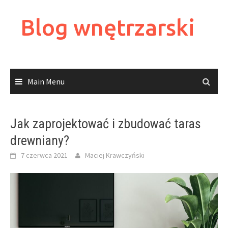
Skip
to
Blog wnętrzarski
content
Main Menu
Jak zaprojektować i zbudować taras
drewniany?
7 czerwca 2021
Maciej Krawczyński