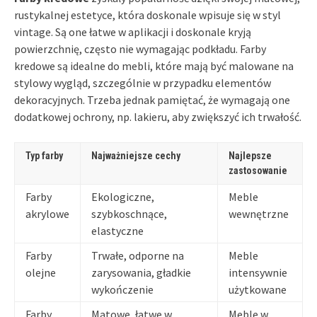
rustykalnej estetyce, która doskonale wpisuje się w styl
vintage. Są one łatwe w aplikacji i doskonale kryją
powierzchnię, często nie wymagając podkładu. Farby
kredowe są idealne do mebli, które mają być malowane na
stylowy wygląd, szczególnie w przypadku elementów
dekoracyjnych. Trzeba jednak pamiętać, że wymagają one
dodatkowej ochrony, np. lakieru, aby zwiększyć ich trwałość.
Typ farby
Najważniejsze cechy
Najlepsze
zastosowanie
Farby
Ekologiczne,
Meble
akrylowe
szybkoschnące,
wewnętrzne
elastyczne
Farby
Trwałe, odporne na
Meble
olejne
zarysowania, gładkie
intensywnie
wykończenie
użytkowane
Farby
Matowe, łatwe w
Meble w