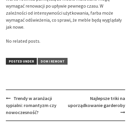
wymagać renowacji po upływie pewnego czasu. W
zależności od intensywności użytkowania, farba może
wymagać odświeżenia, co sprawi, że meble będą wyglądały
jak nowe.
No related posts.
POSTED UNDER
DOM I REMONT
Post
Trendy w aranżacji
Najlepsze triki na
navigation
sypialni: romantyzm czy
uporządkowanie garderoby
nowoczesność?