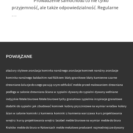
Prowadzenie samochodu to nie tylko
przyjemność, ale także odpowiedzialność. Regularne
…
POWIĄZANE
abażury stylowe
aranżacja kominka narożnego
aranżacje kominek narożny
aranżacje
kominka narożnego
baldachim nad łóżkiem
blaty granitowe
blaty kamienne
czarne
drewniane żaluzje do czego pasują
czym odtłuścić meble przed malowaniem
drewniana
podłoga w salonie
drewniana ściana w sypialni
dywany do sypialni
dywany wełniane
indyjskie
fotele biurowe
fotele biurowe tychy
granatowa sypialnia inspiracje
granatowe
dodatki do sypialni
jak zbudować kominek
kabiny prysznicowe na wymiar wrocław
kolory
ścian w salonie
kominki z kamienia
kominki z kamienia warszawa
kurs projektowania
wnętrz
kursy projektowania wnętrz
lacobel
meble biurowe na wymiar
meble do biura
Kraków
meble do biura w Katowicach
meble metalowe producent
najmodniejsze dywany