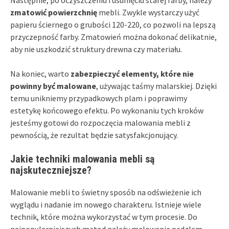
zmatowić powierzchnię
mebli. Zwykle wystarczy użyć
papieru ściernego o grubości 120-220, co pozwoli na lepszą
przyczepność farby. Zmatowień można dokonać delikatnie,
aby nie uszkodzić struktury drewna czy materiału.
Na koniec, warto
zabezpieczyć elementy, które nie
powinny być malowane
, używając taśmy malarskiej. Dzięki
temu unikniemy przypadkowych plam i poprawimy
estetykę końcowego efektu. Po wykonaniu tych kroków
jesteśmy gotowi do rozpoczęcia malowania mebli z
pewnością, że rezultat będzie satysfakcjonujący.
Jakie techniki malowania mebli są
najskuteczniejsze?
Malowanie mebli to świetny sposób na odświeżenie ich
wyglądu i nadanie im nowego charakteru. Istnieje wiele
technik, które można wykorzystać w tym procesie. Do
najpopularniejszych metod należy malowanie pędzlem,