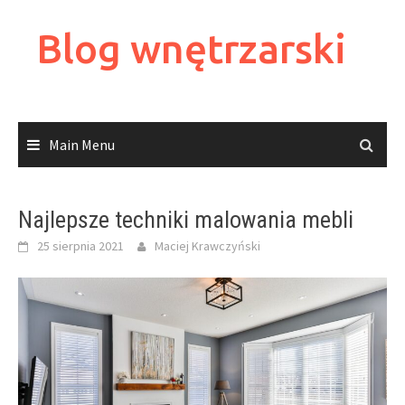
Skip
to
Blog wnętrzarski
content
Main Menu
Najlepsze techniki malowania mebli
25 sierpnia 2021
Maciej Krawczyński