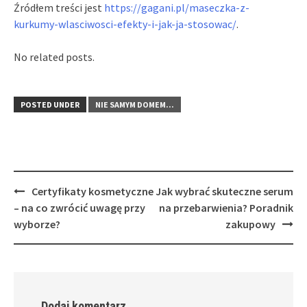
Źródłem treści jest
https://gagani.pl/maseczka-z-
kurkumy-wlasciwosci-efekty-i-jak-ja-stosowac/
.
No related posts.
POSTED UNDER
NIE SAMYM DOMEM...
Post
Certyfikaty kosmetyczne
Jak wybrać skuteczne serum
navigation
– na co zwrócić uwagę przy
na przebarwienia? Poradnik
wyborze?
zakupowy
Dodaj komentarz