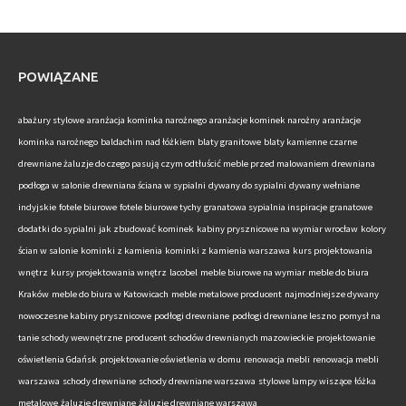
POWIĄZANE
abażury stylowe
aranżacja kominka narożnego
aranżacje kominek narożny
aranżacje
kominka narożnego
baldachim nad łóżkiem
blaty granitowe
blaty kamienne
czarne
drewniane żaluzje do czego pasują
czym odtłuścić meble przed malowaniem
drewniana
podłoga w salonie
drewniana ściana w sypialni
dywany do sypialni
dywany wełniane
indyjskie
fotele biurowe
fotele biurowe tychy
granatowa sypialnia inspiracje
granatowe
dodatki do sypialni
jak zbudować kominek
kabiny prysznicowe na wymiar wrocław
kolory
ścian w salonie
kominki z kamienia
kominki z kamienia warszawa
kurs projektowania
wnętrz
kursy projektowania wnętrz
lacobel
meble biurowe na wymiar
meble do biura
Kraków
meble do biura w Katowicach
meble metalowe producent
najmodniejsze dywany
nowoczesne kabiny prysznicowe
podłogi drewniane
podłogi drewniane leszno
pomysł na
tanie schody wewnętrzne
producent schodów drewnianych mazowieckie
projektowanie
oświetlenia Gdańsk
projektowanie oświetlenia w domu
renowacja mebli
renowacja mebli
warszawa
schody drewniane
schody drewniane warszawa
stylowe lampy wiszące
łóżka
metalowe
żaluzje drewniane
żaluzje drewniane warszawa