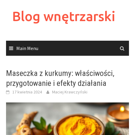
Skip
to
Blog wnętrzarski
content
Main Menu
Maseczka z kurkumy: właściwości,
przygotowanie i efekty działania
17 kwietnia 2024
Maciej Krawczyński