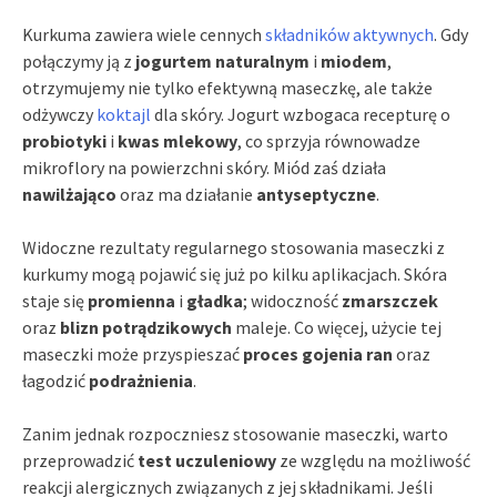
Kurkuma zawiera wiele cennych
składników aktywnych
. Gdy
połączymy ją z
jogurtem naturalnym
i
miodem
,
otrzymujemy nie tylko efektywną maseczkę, ale także
odżywczy
koktajl
dla skóry. Jogurt wzbogaca recepturę o
probiotyki
i
kwas mlekowy
, co sprzyja równowadze
mikroflory na powierzchni skóry. Miód zaś działa
nawilżająco
oraz ma działanie
antyseptyczne
.
Widoczne rezultaty regularnego stosowania maseczki z
kurkumy mogą pojawić się już po kilku aplikacjach. Skóra
staje się
promienna
i
gładka
; widoczność
zmarszczek
oraz
blizn potrądzikowych
maleje. Co więcej, użycie tej
maseczki może przyspieszać
proces gojenia ran
oraz
łagodzić
podrażnienia
.
Zanim jednak rozpoczniesz stosowanie maseczki, warto
przeprowadzić
test uczuleniowy
ze względu na możliwość
reakcji alergicznych związanych z jej składnikami. Jeśli