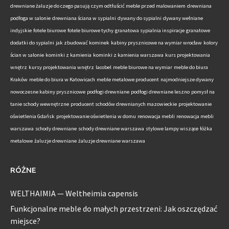
drewniane żaluzje do czego pasują
czym odtłuścić meble przed malowaniem
drewniana
podłoga w salonie
drewniana ściana w sypialni
dywany do sypialni
dywany wełniane
indyjskie
fotele biurowe
fotele biurowe tychy
granatowa sypialnia inspiracje
granatowe
dodatki do sypialni
jak zbudować kominek
kabiny prysznicowe na wymiar wrocław
kolory
ścian w salonie
kominki z kamienia
kominki z kamienia warszawa
kurs projektowania
wnętrz
kursy projektowania wnętrz
lacobel
meble biurowe na wymiar
meble do biura
Kraków
meble do biura w Katowicach
meble metalowe producent
najmodniejsze dywany
nowoczesne kabiny prysznicowe
podłogi drewniane
podłogi drewniane leszno
pomysł na
tanie schody wewnętrzne
producent schodów drewnianych mazowieckie
projektowanie
oświetlenia Gdańsk
projektowanie oświetlenia w domu
renowacja mebli
renowacja mebli
warszawa
schody drewniane
schody drewniane warszawa
stylowe lampy wiszące
łóżka
metalowe
żaluzje drewniane
żaluzje drewniane warszawa
RÓŻNE
WELTHAIMIA — Weltheimia capensis
Funkcjonalne meble do małych przestrzeni: Jak oszczędzać
miejsce?