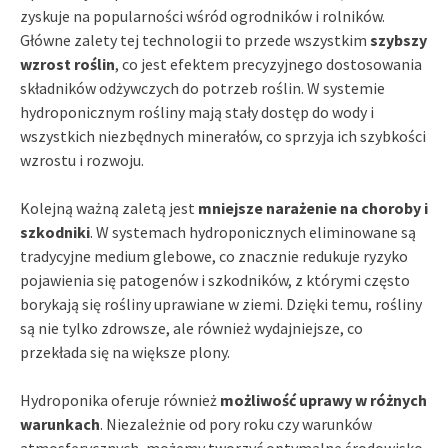
zyskuje na popularności wśród ogrodników i rolników.
Główne zalety tej technologii to przede wszystkim
szybszy
wzrost roślin
, co jest efektem precyzyjnego dostosowania
składników odżywczych do potrzeb roślin. W systemie
hydroponicznym rośliny mają stały dostęp do wody i
wszystkich niezbędnych minerałów, co sprzyja ich szybkości
wzrostu i rozwoju.
Kolejną ważną zaletą jest
mniejsze narażenie na choroby i
szkodniki
. W systemach hydroponicznych eliminowane są
tradycyjne medium glebowe, co znacznie redukuje ryzyko
pojawienia się patogenów i szkodników, z którymi często
borykają się rośliny uprawiane w ziemi. Dzięki temu, rośliny
są nie tylko zdrowsze, ale również wydajniejsze, co
przekłada się na większe plony.
Hydroponika oferuje również
możliwość uprawy w różnych
warunkach
. Niezależnie od pory roku czy warunków
atmosferycznych, możemy tworzyć optymalne środowisko