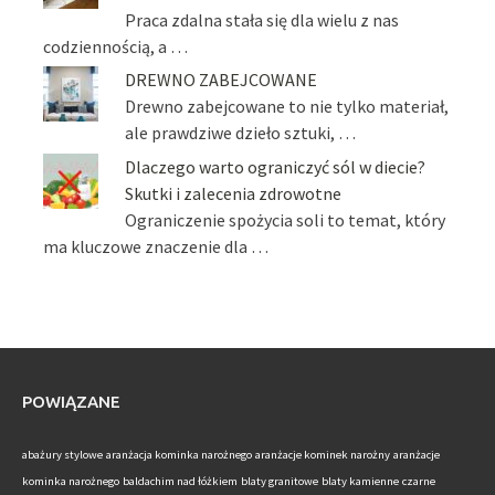
Praca zdalna stała się dla wielu z nas
codziennością, a …
DREWNO ZABEJCOWANE
Drewno zabejcowane to nie tylko materiał,
ale prawdziwe dzieło sztuki, …
Dlaczego warto ograniczyć sól w diecie?
Skutki i zalecenia zdrowotne
Ograniczenie spożycia soli to temat, który
ma kluczowe znaczenie dla …
POWIĄZANE
abażury stylowe
aranżacja kominka narożnego
aranżacje kominek narożny
aranżacje
kominka narożnego
baldachim nad łóżkiem
blaty granitowe
blaty kamienne
czarne