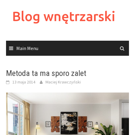
Skip
to
Blog wnętrzarski
content
Main Menu
Metoda ta ma sporo zalet
13 maja 2014
Maciej Krawczyński