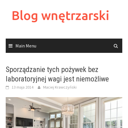
Skip
to
Blog wnętrzarski
content
Main Menu
Sporządzanie tych pożywek bez
laboratoryjnej wagi jest niemożliwe
13 maja 2014
Maciej Krawczyński