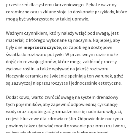
przestrzeń dla systemu korzeniowego. Pękate wazony
ceramiczne oraz szklane słoje to doskonałe przykłady, które
mogą być wykorzystane w takiej uprawie.
Ważnym czynnikiem, który należy wziąć pod uwagę, jest
materiał, z którego wykonane są naczynia. Najlepiej, aby
były one
nieprzezroczyste
, co zapobiega dostępowi
światła do roztworu pożywki. W przeciwnym razie może
dojść do rozwoju glonów, które mogą zakłócać procesy
życiowe roślin, a także wpływać na jakość roztworu.
Naczynia ceramiczne świetnie spełniają ten warunek, gdyż
są zazwyczaj nieprzezroczyste i jednocześnie estetyczne.
Dodatkowo, warto zwrócić uwagę na system drenażowy
tych pojemników, aby zapewnić odpowiednią cyrkulację
wody oraz zapobiegać gromadzeniu się nadmiaru wilgoci,
co jest kluczowe dla zdrowia roślin. Odpowiednie naczynia
powinny także ułatwiać monitorowanie poziomu roztworu,
co jest niezbędne w każdej uprawie hydroponicznej.