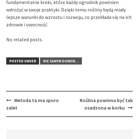
fundamentalne kroki, które każdy ogrodnik powinien
wdrożyć w swoje praktyki. Dzięki temu rośliny będą miały
lepsze warunki do wzrostu i rozwoju, co przekłada się na ich
zdrowie i owocność.
No related posts.
POSTED UNDER
NIE SAMYM DOMEM...
Post
Metoda ta ma sporo
Roślina powinna być tak
navigation
zalet
osadzona w korku