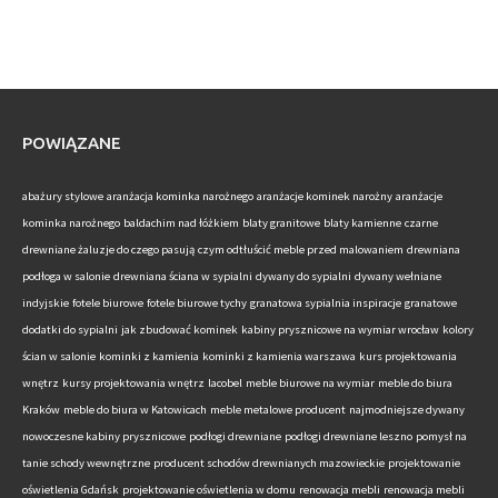
POWIĄZANE
abażury stylowe
aranżacja kominka narożnego
aranżacje kominek narożny
aranżacje
kominka narożnego
baldachim nad łóżkiem
blaty granitowe
blaty kamienne
czarne
drewniane żaluzje do czego pasują
czym odtłuścić meble przed malowaniem
drewniana
podłoga w salonie
drewniana ściana w sypialni
dywany do sypialni
dywany wełniane
indyjskie
fotele biurowe
fotele biurowe tychy
granatowa sypialnia inspiracje
granatowe
dodatki do sypialni
jak zbudować kominek
kabiny prysznicowe na wymiar wrocław
kolory
ścian w salonie
kominki z kamienia
kominki z kamienia warszawa
kurs projektowania
wnętrz
kursy projektowania wnętrz
lacobel
meble biurowe na wymiar
meble do biura
Kraków
meble do biura w Katowicach
meble metalowe producent
najmodniejsze dywany
nowoczesne kabiny prysznicowe
podłogi drewniane
podłogi drewniane leszno
pomysł na
tanie schody wewnętrzne
producent schodów drewnianych mazowieckie
projektowanie
oświetlenia Gdańsk
projektowanie oświetlenia w domu
renowacja mebli
renowacja mebli