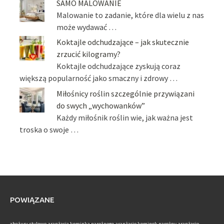
SAMO MALOWANIE
Malowanie to zadanie, które dla wielu z nas
może wydawać …
Koktajle odchudzające – jak skutecznie
zrzucić kilogramy?
Koktajle odchudzające zyskują coraz
większą popularność jako smaczny i zdrowy …
Miłośnicy roślin szczególnie przywiązani
do swych „wychowanków”
Każdy miłośnik roślin wie, jak ważna jest
troska o swoje …
POWIĄZANE
abażury stylowe
aranżacja kominka narożnego
aranżacje kominek narożny
aranżacje