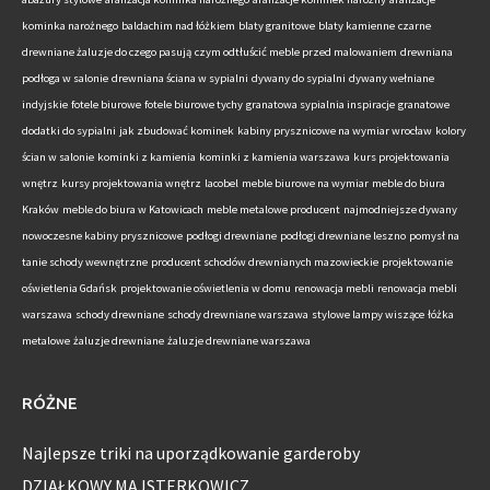
kominka narożnego
baldachim nad łóżkiem
blaty granitowe
blaty kamienne
czarne
drewniane żaluzje do czego pasują
czym odtłuścić meble przed malowaniem
drewniana
podłoga w salonie
drewniana ściana w sypialni
dywany do sypialni
dywany wełniane
indyjskie
fotele biurowe
fotele biurowe tychy
granatowa sypialnia inspiracje
granatowe
dodatki do sypialni
jak zbudować kominek
kabiny prysznicowe na wymiar wrocław
kolory
ścian w salonie
kominki z kamienia
kominki z kamienia warszawa
kurs projektowania
wnętrz
kursy projektowania wnętrz
lacobel
meble biurowe na wymiar
meble do biura
Kraków
meble do biura w Katowicach
meble metalowe producent
najmodniejsze dywany
nowoczesne kabiny prysznicowe
podłogi drewniane
podłogi drewniane leszno
pomysł na
tanie schody wewnętrzne
producent schodów drewnianych mazowieckie
projektowanie
oświetlenia Gdańsk
projektowanie oświetlenia w domu
renowacja mebli
renowacja mebli
warszawa
schody drewniane
schody drewniane warszawa
stylowe lampy wiszące
łóżka
metalowe
żaluzje drewniane
żaluzje drewniane warszawa
RÓŻNE
Najlepsze triki na uporządkowanie garderoby
DZIAŁKOWY MAJSTERKOWICZ