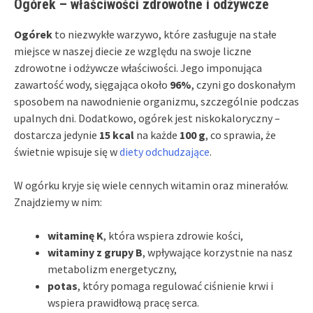
Ogórek – właściwości zdrowotne i odżywcze
Ogórek
to niezwykłe warzywo, które zasługuje na stałe
miejsce w naszej diecie ze względu na swoje liczne
zdrowotne i odżywcze właściwości. Jego imponująca
zawartość wody, sięgająca około
96%
, czyni go doskonałym
sposobem na nawodnienie organizmu, szczególnie podczas
upalnych dni. Dodatkowo, ogórek jest niskokaloryczny –
dostarcza jedynie
15 kcal
na każde
100 g
, co sprawia, że
świetnie wpisuje się w
diety odchudzające
.
W ogórku kryje się wiele cennych witamin oraz minerałów.
Znajdziemy w nim:
witaminę K
, która wspiera zdrowie kości,
witaminy z grupy B
, wpływające korzystnie na nasz
metabolizm energetyczny,
potas
, który pomaga regulować ciśnienie krwi i
wspiera prawidłową pracę serca.