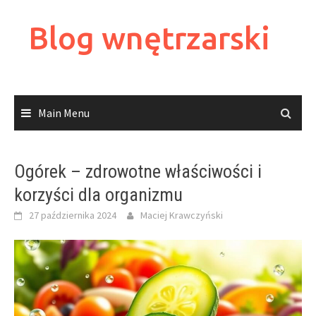
Skip
to
Blog wnętrzarski
content
Main Menu
Ogórek – zdrowotne właściwości i
korzyści dla organizmu
27 października 2024
Maciej Krawczyński