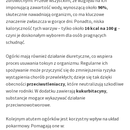
zdrowotnymi. Przede wszystkim, ze względu na ich
imponującą zawartość wody, wynoszącą około
96%
,
skutecznie nawadniają organizm, co ma kluczowe
znaczenie zwłaszcza w gorące dni. Ponadto, niska
kaloryczność tych warzyw – tylko około
16 kcal na 100 g
–
czyni je doskonałym wyborem dla osób pragnących
schudnąć.
Ogórki mają również działanie diuretyczne, co wspiera
proces usuwania toksyn z organizmu. Regularne ich
spożywanie może przyczynić się do zmniejszenia ryzyka
wystąpienia chorób przewlekłych; dzieje się tak dzięki
obecności
przeciwutleniaczy
, które neutralizują szkodliwe
wolne rodniki. W dodatku zawierają
kukurbitacyny
,
substancje mogące wykazywać działanie
przeciwnowotworowe.
Kolejnym atutem ogórków jest korzystny wpływ na układ
pokarmowy. Pomagają one w: