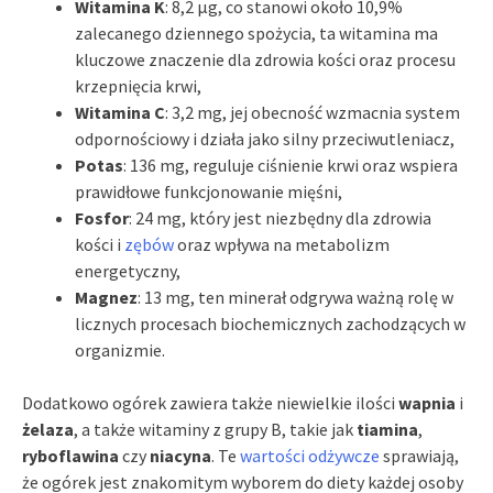
Witamina K
: 8,2 µg, co stanowi około 10,9%
zalecanego dziennego spożycia, ta witamina ma
kluczowe znaczenie dla zdrowia kości oraz procesu
krzepnięcia krwi,
Witamina C
: 3,2 mg, jej obecność wzmacnia system
odpornościowy i działa jako silny przeciwutleniacz,
Potas
: 136 mg, reguluje ciśnienie krwi oraz wspiera
prawidłowe funkcjonowanie mięśni,
Fosfor
: 24 mg, który jest niezbędny dla zdrowia
kości i
zębów
oraz wpływa na metabolizm
energetyczny,
Magnez
: 13 mg, ten minerał odgrywa ważną rolę w
licznych procesach biochemicznych zachodzących w
organizmie.
Dodatkowo ogórek zawiera także niewielkie ilości
wapnia
i
żelaza
, a także witaminy z grupy B, takie jak
tiamina
,
ryboflawina
czy
niacyna
. Te
wartości odżywcze
sprawiają,
że ogórek jest znakomitym wyborem do diety każdej osoby