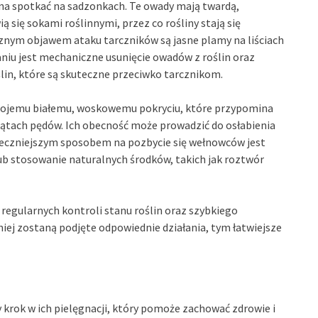
na spotkać na sadzonkach. Te owady mają twardą,
ą się sokami roślinnymi, przez co rośliny stają się
znym objawem ataku tarczników są jasne plamy na liściach
aniu jest mechaniczne usunięcie owadów z roślin oraz
lin, które są skuteczne przeciwko tarcznikom.
swojemu białemu, woskowemu pokryciu, które przypomina
 kątach pędów. Ich obecność może prowadzić do osłabienia
teczniejszym sposobem na pozbycie się wełnowców jest
b stosowanie naturalnych środków, takich jak roztwór
gularnych kontroli stanu roślin oraz szybkiego
niej zostaną podjęte odpowiednie działania, tym łatwiejsze
krok w ich pielęgnacji, który pomoże zachować zdrowie i