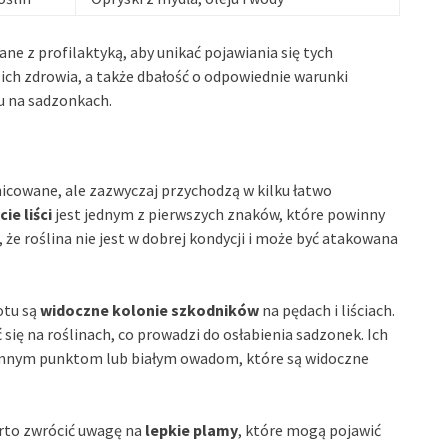
e z profilaktyką, aby unikać pojawiania się tych
ich zdrowia, a także dbałość o odpowiednie warunki
u na sadzonkach.
icowane, ale zazwyczaj przychodzą w kilku łatwo
ie liści
jest jednym z pierwszych znaków, które powinny
 że roślina nie jest w dobrej kondycji i może być atakowana
otu są
widoczne kolonie szkodników
na pędach i liściach.
ię na roślinach, co prowadzi do osłabienia sadzonek. Ich
emnym punktom lub białym owadom, które są widoczne
arto zwrócić uwagę na
lepkie plamy
, które mogą pojawić