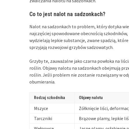
zwalczania nalotu na sadzonkach.
Co to jest nalot na sadzonkach?
Nalot na sadzonkach to problem, który dotyka wiel
najczęściej spowodowane obecnością szkodników, 
wydzielają lepkie substancje, zwane spadzią, które 
sprzyjają rozwojowi grzybów sadzowatych.
Grzyby te, zauważalne jako czarna powłoka na liś
roślin. Objawy nalotu na sadzonkach obejmują pr
roślin. Jeśli problem nie zostanie rozwiązany w o
obumierania.
Rodzaj szkodnika
Objawy nalotu
Mszyce
Żółknięcie liści, deformac
Tarczniki
Brązowe plamy, lepkie liś
Wełnowce
Jasne plamy, osłabienie r