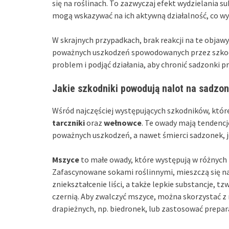
się na roślinach. To zazwyczaj efekt wydzielania s
mogą wskazywać na ich aktywną działalność, co wy
W skrajnych przypadkach, brak reakcji na te obja
poważnych uszkodzeń spowodowanych przez szkodnik
problem i podjąć działania, aby chronić sadzonki 
Jakie szkodniki powodują nalot na sadzo
Wśród najczęściej występujących szkodników, któr
tarczniki
oraz
wełnowce
. Te owady mają tendencj
poważnych uszkodzeń, a nawet śmierci sadzonek, j
Mszyce
to małe owady, które występują w różnych 
Zafascynowane sokami roślinnymi, mieszczą się na d
zniekształcenie liści, a także lepkie substancje, 
czernią. Aby zwalczyć mszyce, można skorzystać 
drapieżnych, np. biedronek, lub zastosować prepa