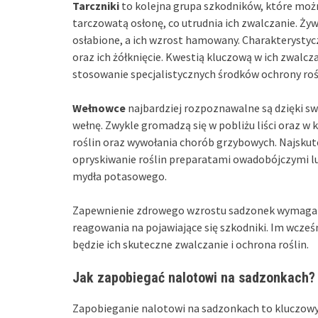
Tarczniki
to kolejna grupa szkodników, które moż
tarczowatą osłonę, co utrudnia ich zwalczanie. Żywi
osłabione, a ich wzrost hamowany. Charakterystyc
oraz ich żółknięcie. Kwestią kluczową w ich zwalcz
stosowanie specjalistycznych środków ochrony roś
Wełnowce
najbardziej rozpoznawalne są dzięki 
wełnę. Zwykle gromadzą się w pobliżu liści oraz w
roślin oraz wywołania chorób grzybowych. Najsku
opryskiwanie roślin preparatami owadobójczymi lu
mydła potasowego.
Zapewnienie zdrowego wzrostu sadzonek wymaga re
reagowania na pojawiające się szkodniki. Im wcześ
będzie ich skuteczne zwalczanie i ochrona roślin.
Jak zapobiegać nalotowi na sadzonkach?
Zapobieganie nalotowi na sadzonkach to kluczowy 