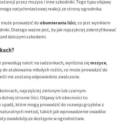
ubstancji przez mszyce i inne szkodniki. Tego typu objawy
maga natychmiastowej reakcji ze strony ogrodnika.
wy może prowadzić do
obumierania liści
, co jest wynikiem
i. Dlatego ważne jest, by jak najszybciej zidentyfikować
przed dalszymi szkodami.
nkach?
e powodują nalot na sadzonkach, wyróżnia się
mszyce
,
ę do atakowania młodych roślin, co może prowadzić do
eśli nie zostaną odpowiednio zwalczone.
kolorach, najczęściej zielonym lub czarnym.
olnej stronie liści. Objawy ich obecności to
tzw. spadź, które mogą prowadzić do rozwoju grzybów z
z naturalnych metod, takich jak wprowadzenie owadów
raty owadobójcze dostępne w ogrodnictwie.