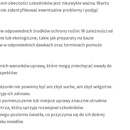
kątem obecności szkodników jest niezwykle ważna. Warto
eśnie zidentyfikować ewentualne problemy i podjąć
ie odpowiednich środków ochrony roślin. W zależności od
 lub ekologiczne, takie jak preparaty na bazie
dów w odpowiednich dawkach oraz terminach pomoże
dnich warunków uprawy, które mogą zniechęcać owady do
aspektów:
dzonki nie powinny być ani zbyt suche, ani zbyt wilgotne.
yja ich zdrowiu.
pomieszczenie lub miejsce uprawy znacznie utrudnia
etrza, który sprzyja rozwojowi szkodników.
ego poziomu światła, co przyczynia się do ich dobrej
taku owadów.