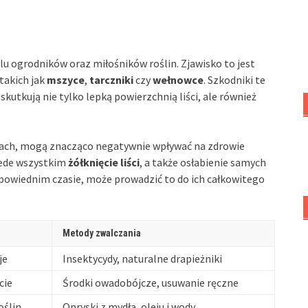
u ogrodników oraz miłośników roślin. Zjawisko to jest
takich jak
mszyce
,
tarczniki
czy
wełnowce
. Szkodniki te
skutkują nie tylko lepką powierzchnią liści, ale również
ciach, mogą znacząco negatywnie wpływać na zdrowie
zede wszystkim
żółknięcie liści
, a także osłabienie samych
dpowiednim czasie, może prowadzić to do ich całkowitego
Metody zwalczania
je
Insektycydy, naturalne drapieżniki
cie
Środki owadobójcze, usuwanie ręczne
oślin
Opryski z mydła, oleju i wody