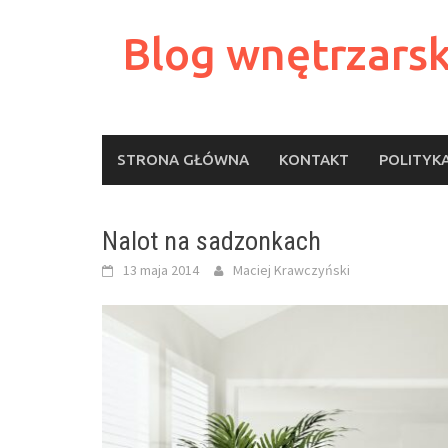
Skip
to
Blog wnętrzarsk
content
STRONA GŁÓWNA
KONTAKT
POLITYK
Nalot na sadzonkach
13 maja 2014
Maciej Krawczyński