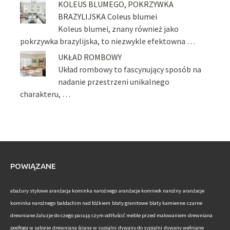
KOLEUS BLUMEGO, POKRZYWKA
BRAZYLIJSKA Coleus blumei
Koleus blumei, znany również jako
pokrzywka brazylijska, to niezwykle efektowna …
UKŁAD ROMBOWY
Układ rombowy to fascynujący sposób na
nadanie przestrzeni unikalnego
charakteru, …
POWIĄZANE
abażury stylowe
aranżacja kominka narożnego
aranżacje kominek narożny
aranżacje
kominka narożnego
baldachim nad łóżkiem
blaty granitowe
blaty kamienne
czarne
drewniane żaluzje do czego pasują
czym odtłuścić meble przed malowaniem
drewniana
podłoga w salonie
drewniana ściana w sypialni
dywany do sypialni
dywany wełniane