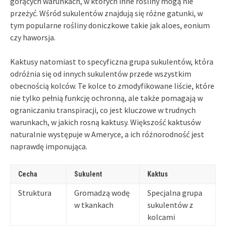
gorących warunkach, w których inne rośliny mogą nie
przeżyć. Wśród sukulentów znajdują się różne gatunki, w
tym popularne rośliny doniczkowe takie jak aloes, eonium
czy haworsja.
Kaktusy natomiast to specyficzna grupa sukulentów, która
odróżnia się od innych sukulentów przede wszystkim
obecnością kolców. Te kolce to zmodyfikowane liście, które
nie tylko pełnią funkcję ochronną, ale także pomagają w
ograniczaniu transpiracji, co jest kluczowe w trudnych
warunkach, w jakich rosną kaktusy. Większość kaktusów
naturalnie występuje w Ameryce, a ich różnorodność jest
naprawdę imponująca.
Cecha
Sukulent
Kaktus
Struktura
Gromadzą wodę
Specjalna grupa
w tkankach
sukulentów z
kolcami