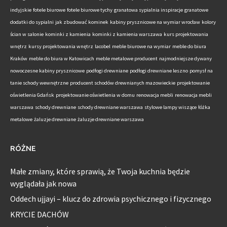
indyjskie
fotele biurowe
fotele biurowe tychy
granatowa sypialnia inspiracje
granatowe
dodatki do sypialni
jak zbudować kominek
kabiny prysznicowe na wymiar wrocław
kolory
ścian w salonie
kominki z kamienia
kominki z kamienia warszawa
kurs projektowania
wnętrz
kursy projektowania wnętrz
lacobel
meble biurowe na wymiar
meble do biura
Kraków
meble do biura w Katowicach
meble metalowe producent
najmodniejsze dywany
nowoczesne kabiny prysznicowe
podłogi drewniane
podłogi drewniane leszno
pomysł na
tanie schody wewnętrzne
producent schodów drewnianych mazowieckie
projektowanie
oświetlenia Gdańsk
projektowanie oświetlenia w domu
renowacja mebli
renowacja mebli
warszawa
schody drewniane
schody drewniane warszawa
stylowe lampy wiszące
łóżka
metalowe
żaluzje drewniane
żaluzje drewniane warszawa
RÓŻNE
Małe zmiany, które sprawią, że Twoja kuchnia będzie
wyglądała jak nowa
Oddech ujjayi – klucz do zdrowia psychicznego i fizycznego
KRYCIE DACHÓW