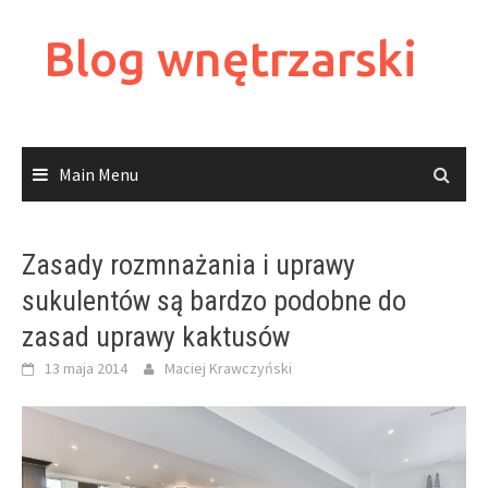
Skip
to
Blog wnętrzarski
content
Main Menu
Zasady rozmnażania i uprawy
sukulentów są bardzo podobne do
zasad uprawy kaktusów
13 maja 2014
Maciej Krawczyński