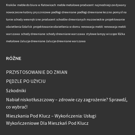
Kraków
meble do biura w Katowicach
meble metalowe producent
najmodniejsze dywany
nowoczesne kabiny prysznicowe
podłogi drewniane
podłogi drewniane leszno
pomysł na
tanie schody wewnętrzne
producent schodów drewnianych mazowieckie
projektowanie
oświetlenia Gdańsk
projektowanie oświetlenia w domu
renowacja mebli
renowacja mebli
warszawa
schody drewniane
schody drewniane warszawa
stylowe lampy wiszące
łóżka
metalowe
żaluzje drewniane
żaluzje drewniane warszawa
RÓŻNE
PRZYSTOSOWANIE DO ZMIAN
PĘDZLE PO UŻYCIU
Szkodniki
Nabiał niskotłuszczowy – zdrowie czy zagrożenie? Sprawdź,
co wybrać!
Mieszkania Pod Klucz – Wykończenia: Usługi
Wykończeniowe Dla Mieszkań Pod Klucz