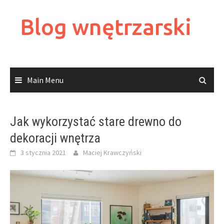
Skip
to
Blog wnętrzarski
content
Main Menu
Jak wykorzystać stare drewno do
dekoracji wnętrza
3 stycznia 2021
Maciej Krawczyński