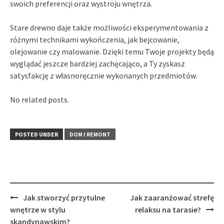
swoich preferencji oraz wystroju wnętrza.
Stare drewno daje także możliwości eksperymentowania z
różnymi technikami wykończenia, jak bejcowanie,
olejowanie czy malowanie. Dzięki temu Twoje projekty będą
wyglądać jeszcze bardziej zachęcająco, a Ty zyskasz
satysfakcję z własnoręcznie wykonanych przedmiotów.
No related posts.
POSTED UNDER
DOM I REMONT
Post
Jak stworzyć przytulne
Jak zaaranżować strefę
navigation
wnętrze w stylu
relaksu na tarasie?
skandynawskim?