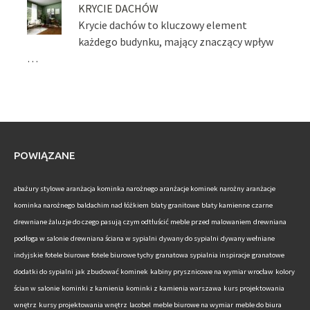
KRYCIE DACHÓW
Krycie dachów to kluczowy element
każdego budynku, mający znaczący wpływ
…
POWIĄZANE
abażury stylowe
aranżacja kominka narożnego
aranżacje kominek narożny
aranżacje
kominka narożnego
baldachim nad łóżkiem
blaty granitowe
blaty kamienne
czarne
drewniane żaluzje do czego pasują
czym odtłuścić meble przed malowaniem
drewniana
podłoga w salonie
drewniana ściana w sypialni
dywany do sypialni
dywany wełniane
indyjskie
fotele biurowe
fotele biurowe tychy
granatowa sypialnia inspiracje
granatowe
dodatki do sypialni
jak zbudować kominek
kabiny prysznicowe na wymiar wrocław
kolory
ścian w salonie
kominki z kamienia
kominki z kamienia warszawa
kurs projektowania
wnętrz
kursy projektowania wnętrz
lacobel
meble biurowe na wymiar
meble do biura