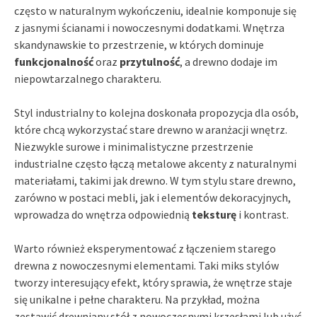
często w naturalnym wykończeniu, idealnie komponuje się
z jasnymi ścianami i nowoczesnymi dodatkami. Wnętrza
skandynawskie to przestrzenie, w których dominuje
funkcjonalność
oraz
przytulność
, a drewno dodaje im
niepowtarzalnego charakteru.
Styl industrialny to kolejna doskonała propozycja dla osób,
które chcą wykorzystać stare drewno w aranżacji wnętrz.
Niezwykle surowe i minimalistyczne przestrzenie
industrialne często łączą metalowe akcenty z naturalnymi
materiałami, takimi jak drewno. W tym stylu stare drewno,
zarówno w postaci mebli, jak i elementów dekoracyjnych,
wprowadza do wnętrza odpowiednią
teksturę
i kontrast.
Warto również eksperymentować z łączeniem starego
drewna z nowoczesnymi elementami. Taki miks stylów
tworzy interesujący efekt, który sprawia, że wnętrze staje
się unikalne i pełne charakteru. Na przykład, można
zestawić drewniany stół z nowoczesnymi krzesłami lub użyć