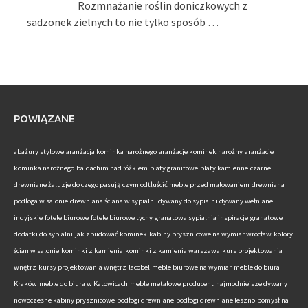
Rozmnażanie roślin doniczkowych z
sadzonek zielnych to nie tylko sposób …
POWIĄZANE
abażury stylowe
aranżacja kominka narożnego
aranżacje kominek narożny
aranżacje
kominka narożnego
baldachim nad łóżkiem
blaty granitowe
blaty kamienne
czarne
drewniane żaluzje do czego pasują
czym odtłuścić meble przed malowaniem
drewniana
podłoga w salonie
drewniana ściana w sypialni
dywany do sypialni
dywany wełniane
indyjskie
fotele biurowe
fotele biurowe tychy
granatowa sypialnia inspiracje
granatowe
dodatki do sypialni
jak zbudować kominek
kabiny prysznicowe na wymiar wrocław
kolory
ścian w salonie
kominki z kamienia
kominki z kamienia warszawa
kurs projektowania
wnętrz
kursy projektowania wnętrz
lacobel
meble biurowe na wymiar
meble do biura
Kraków
meble do biura w Katowicach
meble metalowe producent
najmodniejsze dywany
nowoczesne kabiny prysznicowe
podłogi drewniane
podłogi drewniane leszno
pomysł na