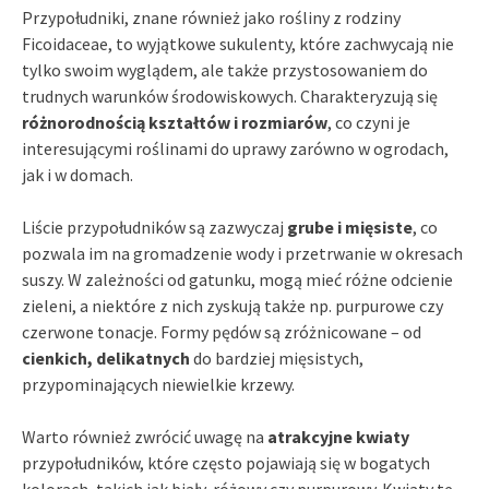
Przypołudniki, znane również jako rośliny z rodziny
Ficoidaceae, to wyjątkowe sukulenty, które zachwycają nie
tylko swoim wyglądem, ale także przystosowaniem do
trudnych warunków środowiskowych. Charakteryzują się
różnorodnością kształtów i rozmiarów
, co czyni je
interesującymi roślinami do uprawy zarówno w ogrodach,
jak i w domach.
Liście przypołudników są zazwyczaj
grube i mięsiste
, co
pozwala im na gromadzenie wody i przetrwanie w okresach
suszy. W zależności od gatunku, mogą mieć różne odcienie
zieleni, a niektóre z nich zyskują także np. purpurowe czy
czerwone tonacje. Formy pędów są zróżnicowane – od
cienkich, delikatnych
do bardziej mięsistych,
przypominających niewielkie krzewy.
Warto również zwrócić uwagę na
atrakcyjne kwiaty
przypołudników, które często pojawiają się w bogatych
kolorach, takich jak biały, różowy czy purpurowy. Kwiaty te