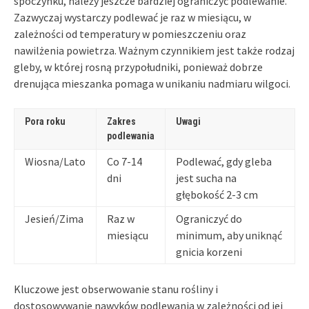
spoczynku, należy jeszcze bardziej ograniczyć podlewanie.
Zazwyczaj wystarczy podlewać je raz w miesiącu, w
zależności od temperatury w pomieszczeniu oraz
nawilżenia powietrza. Ważnym czynnikiem jest także rodzaj
gleby, w której rosną przypołudniki, ponieważ dobrze
drenująca mieszanka pomaga w unikaniu nadmiaru wilgoci.
Pora roku
Zakres
Uwagi
podlewania
Wiosna/Lato
Co 7-14
Podlewać, gdy gleba
dni
jest sucha na
głębokość 2-3 cm
Jesień/Zima
Raz w
Ograniczyć do
miesiącu
minimum, aby uniknąć
gnicia korzeni
Kluczowe jest obserwowanie stanu rośliny i
dostosowywanie nawyków podlewania w zależności od jej