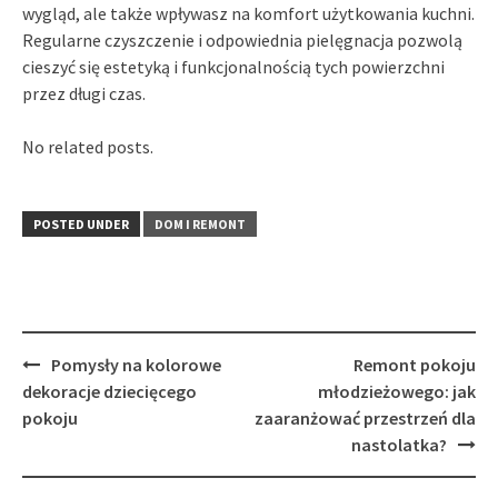
wygląd, ale także wpływasz na komfort użytkowania kuchni.
Regularne czyszczenie i odpowiednia pielęgnacja pozwolą
cieszyć się estetyką i funkcjonalnością tych powierzchni
przez długi czas.
No related posts.
POSTED UNDER
DOM I REMONT
Post
Pomysły na kolorowe
Remont pokoju
navigation
dekoracje dziecięcego
młodzieżowego: jak
pokoju
zaaranżować przestrzeń dla
nastolatka?