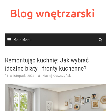
Skip
to
Blog wnętrzarski
content
Main Menu
Remontując kuchnię: Jak wybrać
idealne blaty i fronty kuchenne?
8 listopada 2021
Maciej Krawczyński