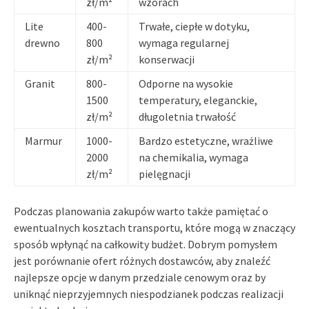
zł/m²
wzorach
Lite
400-
Trwałe, ciepłe w dotyku,
drewno
800
wymaga regularnej
zł/m²
konserwacji
Granit
800-
Odporne na wysokie
1500
temperatury, eleganckie,
zł/m²
długoletnia trwałość
Marmur
1000-
Bardzo estetyczne, wrażliwe
2000
na chemikalia, wymaga
zł/m²
pielęgnacji
Podczas planowania zakupów warto także pamiętać o
ewentualnych kosztach transportu, które mogą w znaczący
sposób wpłynąć na całkowity budżet. Dobrym pomysłem
jest porównanie ofert różnych dostawców, aby znaleźć
najlepsze opcje w danym przedziale cenowym oraz by
uniknąć nieprzyjemnych niespodzianek podczas realizacji