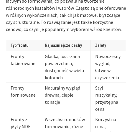
łatwym do formowania, co pozwala na tworzenie
różnorodnych kształtów i wzorów. Często są one oferowane
w różnych wykończeniach, takich jak matowe, błyszczące
czy strukturalne. To rozwiązanie jest także korzystne
cenowo, co czyni je popularnym wyborem wśród klientów.
Typ frontu
Najważniejsze cechy
Zalety
Fronty
Gładka, lustrzana
Nowoczesny
lakierowane
powierzchnia,
wygląd,
dostępność w wielu
łatwe w
kolorach
czyszczeniu
Fronty
Naturalny wygląd
Styl
fornirowane
drewna, ciepłe
rustykalny,
tonacje
przystępna
cena
Fronty z
Wszechstronność w
Korzystna
płyty MDF
formowaniu, różne
cena,