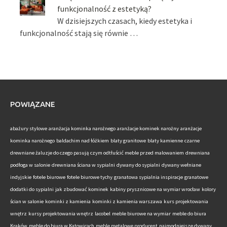
funkcjonalność z estetyką?
W dzisiejszych czasach, kiedy estetyka i
funkcjonalność stają się równie …
POWIĄZANE
abażury stylowe
aranżacja kominka narożnego
aranżacje kominek narożny
aranżacje
kominka narożnego
baldachim nad łóżkiem
blaty granitowe
blaty kamienne
czarne
drewniane żaluzje do czego pasują
czym odtłuścić meble przed malowaniem
drewniana
podłoga w salonie
drewniana ściana w sypialni
dywany do sypialni
dywany wełniane
indyjskie
fotele biurowe
fotele biurowe tychy
granatowa sypialnia inspiracje
granatowe
dodatki do sypialni
jak zbudować kominek
kabiny prysznicowe na wymiar wrocław
kolory
ścian w salonie
kominki z kamienia
kominki z kamienia warszawa
kurs projektowania
wnętrz
kursy projektowania wnętrz
lacobel
meble biurowe na wymiar
meble do biura
Kraków
meble do biura w Katowicach
meble metalowe producent
najmodniejsze dywany