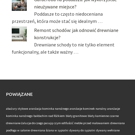
nieużywane miejsce?
Poddasze to często niedoceniana
przestrzeń, która może stać się idealnym …
Remont schodów: jak odnowić drewniane
konstrukcje?
Drewniane schody to nie tylko element
funkcjonalny, ale także ważny …
POWIĄZANE
abażury stylowe
aranżacja kominka narożnego
aranżacje kominek narożny
aranżacje
kominka narożnego
baldachim nad łóżkiem
blaty granitowe
blaty kamienne
czarne
drewniane żaluzje do czego pasują
czym odtłuścić meble przed malowaniem
drewniana
podłoga w salonie
drewniana ściana w sypialni
dywany do sypialni
dywany wełniane