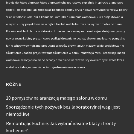
indyjskie
fotele biurowe
fotele biurowe tychy
granatowa sypialnia inspiracje
granatowe
dodatki do sypialni
jak zbudować kominek
kabiny prysznicowe na wymiar wrocław
kolory
ścian w salonie
kominki z kamienia
kominki z kamienia warszawa
kurs projektowania
wnętrz
kursy projektowania wnętrz
lacobel
meble biurowe na wymiar
meble do biura
Kraków
meble do biura w Katowicach
meble metalowe producent
najmodniejsze dywany
nowoczesne kabiny prysznicowe
podłogi drewniane
podłogi drewniane leszno
pomysł na
tanie schody wewnętrzne
producent schodów drewnianych mazowieckie
projektowanie
oświetlenia Gdańsk
projektowanie oświetlenia w domu
renowacja mebli
renowacja mebli
warszawa
schody drewniane
schody drewniane warszawa
stylowe lampy wiszące
łóżka
metalowe
żaluzje drewniane
żaluzje drewniane warszawa
RÓŻNE
10 pomysłów na aranżację małego salonu w domu
Sporządzanie tych pożywek bez laboratoryjnej wagi jest
niemożliwe
Remontując kuchnię: Jak wybrać idealne blaty i fronty
kuchenne?