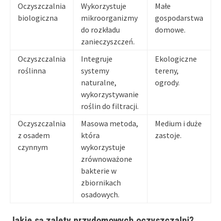
Oczyszczalnia
Wykorzystuje
Małe
biologiczna
mikroorganizmy
gospodarstwa
do rozkładu
domowe.
zanieczyszczeń.
Oczyszczalnia
Integruje
Ekologiczne
roślinna
systemy
tereny,
naturalne,
ogrody.
wykorzystywanie
roślin do filtracji.
Oczyszczalnia
Masowa metoda,
Medium i duże
z osadem
która
zastoje.
czynnym
wykorzystuje
zrównoważone
bakterie w
zbiornikach
osadowych.
Jakie są zalety przydomowych oczyszczalni?