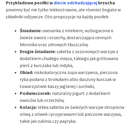
Przykładowe posiłki w
diecie odchudzającej
brzucha
powinny być nie tylko lekkostrawne, ale również bogate w
składniki odżywcze. Oto propozycje na każdy posiłek:
Śniadanie:
owsianka z mlekiem, wzbogacona o
świeże owoce i orzechy, dostarczająca cennych
błonnika oraz zdrowych tłuszczów,
Drugie śniadanie:
sałatka z sezonowych warzyw z
dodatkiem chudego mięsa, takiego jak grillowana
pierś z kurczaka lub indyka,
Obiad:
niskokaloryczna zupa warzywna, pieczona
ryba podana z brokułami albo duszony kurczak w
towarzystwie kaszy jaglanej i surówki,
Podwieczorek:
naturalny jogurt z dodatkiem
owoców lub orzechów,
Kolacja:
lekka sałatka ze świeżych warzyw skropiona
oliwą z oliwek i przyprawami lub pieczone warzywa,
takie jak cukinia czy papryka.