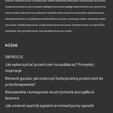
Kraków
meble do biura w Katowicach
meble metalowe producent
najmodniejsze dywany
nowoczesne kabiny prysznicowe
podłogi drewniane
podłogi drewniane leszno
pomysł na
tanie schody wewnętrzne
producent schodów drewnianych mazowieckie
projektowanie
oświetlenia Gdańsk
projektowanie oświetlenia w domu
renowacja mebli
renowacja mebli
warszawa
schody drewniane
schody drewniane warszawa
stylowe lampy wiszące
łóżka
metalowe
żaluzje drewniane
żaluzje drewniane warszawa
RÓŻNE
PAPROCIE
Jak wykorzystać przestrzeń na poddaszu? Pomysły i
inspiracje
Remont garażu: jak stworzyć funkcjonalną przestrzeń do
przechowywania?
Niezawodne rozwiązania na utrzymanie porządku w
łazience
Jak zmienić wystrój sypialni w romantyczny sposób