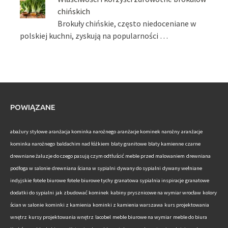
chińskich
Brokuły chińskie, często niedoceniane w
polskiej kuchni, zyskują na popularności …
POWIĄZANE
abażury stylowe
aranżacja kominka narożnego
aranżacje kominek narożny
aranżacje
kominka narożnego
baldachim nad łóżkiem
blaty granitowe
blaty kamienne
czarne
drewniane żaluzje do czego pasują
czym odtłuścić meble przed malowaniem
drewniana
podłoga w salonie
drewniana ściana w sypialni
dywany do sypialni
dywany wełniane
indyjskie
fotele biurowe
fotele biurowe tychy
granatowa sypialnia inspiracje
granatowe
dodatki do sypialni
jak zbudować kominek
kabiny prysznicowe na wymiar wrocław
kolory
ścian w salonie
kominki z kamienia
kominki z kamienia warszawa
kurs projektowania
wnętrz
kursy projektowania wnętrz
lacobel
meble biurowe na wymiar
meble do biura