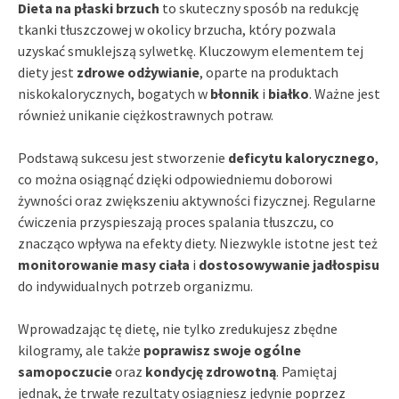
Dieta na płaski brzuch
to skuteczny sposób na redukcję
tkanki tłuszczowej w okolicy brzucha, który pozwala
uzyskać smuklejszą sylwetkę. Kluczowym elementem tej
diety jest
zdrowe odżywianie
, oparte na produktach
niskokalorycznych, bogatych w
błonnik
i
białko
. Ważne jest
również unikanie ciężkostrawnych potraw.
Podstawą sukcesu jest stworzenie
deficytu kalorycznego
,
co można osiągnąć dzięki odpowiedniemu doborowi
żywności oraz zwiększeniu aktywności fizycznej. Regularne
ćwiczenia przyspieszają proces spalania tłuszczu, co
znacząco wpływa na efekty diety. Niezwykle istotne jest też
monitorowanie masy ciała
i
dostosowywanie jadłospisu
do indywidualnych potrzeb organizmu.
Wprowadzając tę dietę, nie tylko zredukujesz zbędne
kilogramy, ale także
poprawisz swoje ogólne
samopoczucie
oraz
kondycję zdrowotną
. Pamiętaj
jednak, że trwałe rezultaty osiągniesz jedynie poprzez