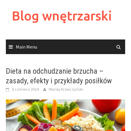
Skip
to
Blog wnętrzarski
content
Main Menu
Dieta na odchudzanie brzucha –
zasady, efekty i przykłady posiłków
6 czerwca 2024
Maciej Krawczyński