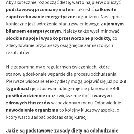
Aby skutecznie rozpocząć dietę, warto najpierw obliczyć
podstawową przemianę materii
i określić
całkowite
zapotrzebowanie energetyczne
organizmu. Następnie
konieczne jest wdrożenie planu żywieniowego z
ujemnym
bilansem energetycznym.
Należy także wyeliminować
słodkie napoje
i
wysoko przetworzone produkty,
co
zdecydowanie przyspieszy osiągnięcie zamierzonych
rezultatów.
Nie zapominajmy o regularnych ćwiczeniach, które
stanowią doskonałe wsparcie dla procesu odchudzania.
Pierwsze widoczne efekty diety mogą pojawić się już po
2-3
tygodniach
jej stosowania. Sugeruje się planowanie
4-5
posiłków dziennie
oraz zwiększenie ilości
warzyw
i
zdrowych tłuszczów
w codziennym menu. Odpowiednie
nawodnienie organizmu
to kolejny kluczowy aspekt, o
który warto zadbać podczas całej kuracji.
Jakie są podstawowe zasady diety na odchudzanie