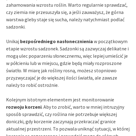
zahamowania wzrostu roślin. Warto regularnie sprawdzać,
czy ziemia nie przesuszyła się, a jeśli zauważysz, że górna
warstwa gleby staje się sucha, należy natychmiast podlać
sadzonki.
Unikaj
bezpośredniego nasłonecznienia
w początkowym
etapie wzrostu sadzonek. Sadzonki są zazwyczaj delikatne i
mogą ulec poparzeniu słonecznemu, więc lepiej umieścić je
w półcieniu lub w miejscu, gdzie będą miały rozproszone
światło. W miarę jak rośliny rosną, możesz stopniowo
przyzwyczajać je do większej ilości światła, ale zawsze
należy to robić ostrożnie.
Kolejnym istotnym elementem jest monitorowanie
rozwoju korzeni
. Aby to zrobić, warto w mniej intruzyjny
sposób sprawdzić, czy roślina nie potrzebuje większej
doniczki, gdy korzenie zaczynają przekraczać granice
aktualnej przestrzeni. To pozwala uniknąć sytuacji, w której
korzenie są zagęszczone i prowadzić mogą do różnych