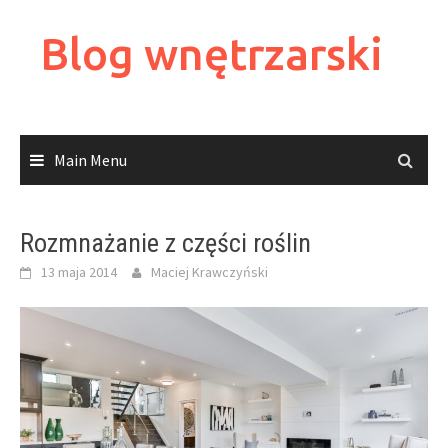
Skip
to
Blog wnętrzarski
content
Main Menu
Rozmnażanie z części roślin
13 maja 2014
Maciej Krawczyński