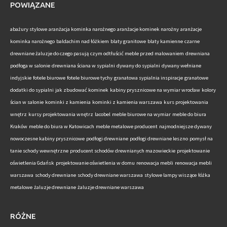
POWIĄZANE
abażury stylowe
aranżacja kominka narożnego
aranżacje kominek narożny
aranżacje
kominka narożnego
baldachim nad łóżkiem
blaty granitowe
blaty kamienne
czarne
drewniane żaluzje do czego pasują
czym odtłuścić meble przed malowaniem
drewniana
podłoga w salonie
drewniana ściana w sypialni
dywany do sypialni
dywany wełniane
indyjskie
fotele biurowe
fotele biurowe tychy
granatowa sypialnia inspiracje
granatowe
dodatki do sypialni
jak zbudować kominek
kabiny prysznicowe na wymiar wrocław
kolory
ścian w salonie
kominki z kamienia
kominki z kamienia warszawa
kurs projektowania
wnętrz
kursy projektowania wnętrz
lacobel
meble biurowe na wymiar
meble do biura
Kraków
meble do biura w Katowicach
meble metalowe producent
najmodniejsze dywany
nowoczesne kabiny prysznicowe
podłogi drewniane
podłogi drewniane leszno
pomysł na
tanie schody wewnętrzne
producent schodów drewnianych mazowieckie
projektowanie
oświetlenia Gdańsk
projektowanie oświetlenia w domu
renowacja mebli
renowacja mebli
warszawa
schody drewniane
schody drewniane warszawa
stylowe lampy wiszące
łóżka
metalowe
żaluzje drewniane
żaluzje drewniane warszawa
RÓŻNE