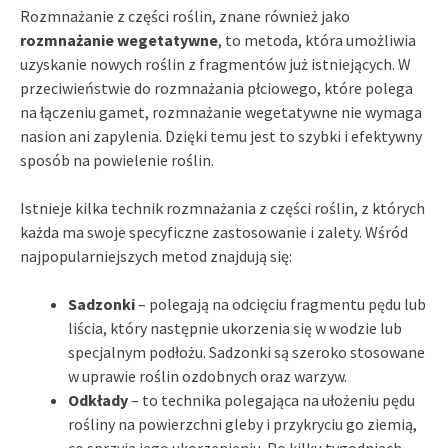
Rozmnażanie z części roślin, znane również jako
rozmnażanie wegetatywne
, to metoda, która umożliwia
uzyskanie nowych roślin z fragmentów już istniejących. W
przeciwieństwie do rozmnażania płciowego, które polega
na łączeniu gamet, rozmnażanie wegetatywne nie wymaga
nasion ani zapylenia. Dzięki temu jest to szybki i efektywny
sposób na powielenie roślin.
Istnieje kilka technik rozmnażania z części roślin, z których
każda ma swoje specyficzne zastosowanie i zalety. Wśród
najpopularniejszych metod znajdują się:
Sadzonki
– polegają na odcięciu fragmentu pędu lub
liścia, który następnie ukorzenia się w wodzie lub
specjalnym podłożu. Sadzonki są szeroko stosowane
w uprawie roślin ozdobnych oraz warzyw.
Odkłady
– to technika polegająca na ułożeniu pędu
rośliny na powierzchni gleby i przykryciu go ziemią,
co sprzyja jego ukorzenieniu. Po kilku tygodniach