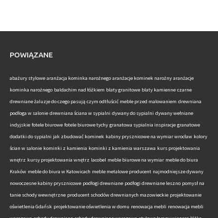
POWIĄZANE
abażury stylowe
aranżacja kominka narożnego
aranżacje kominek narożny
aranżacje
kominka narożnego
baldachim nad łóżkiem
blaty granitowe
blaty kamienne
czarne
drewniane żaluzje do czego pasują
czym odtłuścić meble przed malowaniem
drewniana
podłoga w salonie
drewniana ściana w sypialni
dywany do sypialni
dywany wełniane
indyjskie
fotele biurowe
fotele biurowe tychy
granatowa sypialnia inspiracje
granatowe
dodatki do sypialni
jak zbudować kominek
kabiny prysznicowe na wymiar wrocław
kolory
ścian w salonie
kominki z kamienia
kominki z kamienia warszawa
kurs projektowania
wnętrz
kursy projektowania wnętrz
lacobel
meble biurowe na wymiar
meble do biura
Kraków
meble do biura w Katowicach
meble metalowe producent
najmodniejsze dywany
nowoczesne kabiny prysznicowe
podłogi drewniane
podłogi drewniane leszno
pomysł na
tanie schody wewnętrzne
producent schodów drewnianych mazowieckie
projektowanie
oświetlenia Gdańsk
projektowanie oświetlenia w domu
renowacja mebli
renowacja mebli