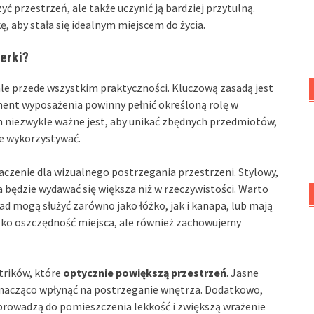
 przestrzeń, ale także uczynić ją bardziej przytulną.
, aby stała się idealnym miejscem do życia.
erki?
 ale przede wszystkim praktyczności. Kluczową zasadą jest
ement wyposażenia powinny pełnić określoną rolę w
 niezwykle ważne jest, aby unikać zbędnych przedmiotów,
ie wykorzystywać.
zenie dla wizualnego postrzegania przestrzeni. Stylowy,
a będzie wydawać się większa niż w rzeczywistości. Warto
ad mogą służyć zarówno jako łóżko, jak i kanapa, lub mają
lko oszczędność miejsca, ale również zachowujemy
trików, które
optycznie powiększą przestrzeń
. Jasne
znacząco wpłynąć na postrzeganie wnętrza. Dodatkowo,
prowadzą do pomieszczenia lekkość i zwiększą wrażenie