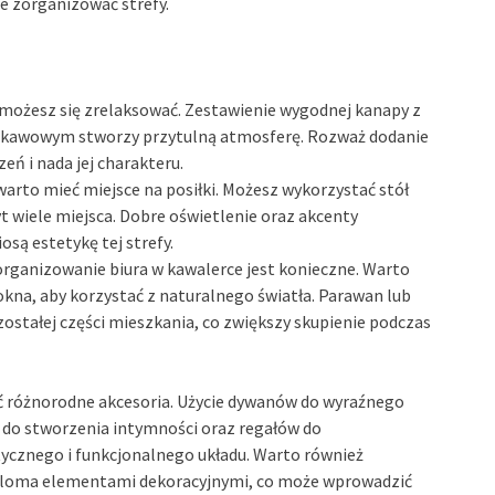
ie zorganizować strefy.
 możesz się zrelaksować. Zestawienie wygodnej kanapy z
 kawowym stworzy przytulną atmosferę. Rozważ dodanie
eń i nada jej charakteru.
arto mieć miejsce na posiłki. Możesz wykorzystać stół
yt wiele miejsca. Dobre oświetlenie oraz akcenty
osą estetykę tej strefy.
zorganizowanie biura w kawalerce jest konieczne. Warto
okna, aby korzystać z naturalnego światła. Parawan lub
zostałej części mieszkania, co zwiększy skupienie podczas
ć różnorodne akcesoria. Użycie dywanów do wyraźnego
 do stworzenia intymności oraz regałów do
ycznego i funkcjonalnego układu. Warto również
wieloma elementami dekoracyjnymi, co może wprowadzić