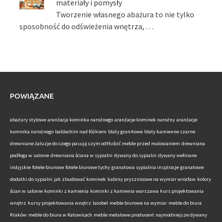
materiały i pomysły
Tworzenie własnego abażura to nie tylko
sposobność do odświeżenia wnętrza, …
POWIĄZANE
abażury stylowe
aranżacja kominka narożnego
aranżacje kominek narożny
aranżacje
kominka narożnego
baldachim nad łóżkiem
blaty granitowe
blaty kamienne
czarne
drewniane żaluzje do czego pasują
czym odtłuścić meble przed malowaniem
drewniana
podłoga w salonie
drewniana ściana w sypialni
dywany do sypialni
dywany wełniane
indyjskie
fotele biurowe
fotele biurowe tychy
granatowa sypialnia inspiracje
granatowe
dodatki do sypialni
jak zbudować kominek
kabiny prysznicowe na wymiar wrocław
kolory
ścian w salonie
kominki z kamienia
kominki z kamienia warszawa
kurs projektowania
wnętrz
kursy projektowania wnętrz
lacobel
meble biurowe na wymiar
meble do biura
Kraków
meble do biura w Katowicach
meble metalowe producent
najmodniejsze dywany