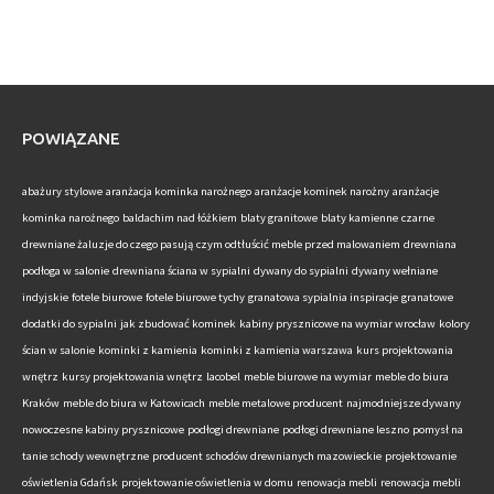
POWIĄZANE
abażury stylowe
aranżacja kominka narożnego
aranżacje kominek narożny
aranżacje
kominka narożnego
baldachim nad łóżkiem
blaty granitowe
blaty kamienne
czarne
drewniane żaluzje do czego pasują
czym odtłuścić meble przed malowaniem
drewniana
podłoga w salonie
drewniana ściana w sypialni
dywany do sypialni
dywany wełniane
indyjskie
fotele biurowe
fotele biurowe tychy
granatowa sypialnia inspiracje
granatowe
dodatki do sypialni
jak zbudować kominek
kabiny prysznicowe na wymiar wrocław
kolory
ścian w salonie
kominki z kamienia
kominki z kamienia warszawa
kurs projektowania
wnętrz
kursy projektowania wnętrz
lacobel
meble biurowe na wymiar
meble do biura
Kraków
meble do biura w Katowicach
meble metalowe producent
najmodniejsze dywany
nowoczesne kabiny prysznicowe
podłogi drewniane
podłogi drewniane leszno
pomysł na
tanie schody wewnętrzne
producent schodów drewnianych mazowieckie
projektowanie
oświetlenia Gdańsk
projektowanie oświetlenia w domu
renowacja mebli
renowacja mebli