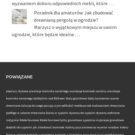
wyzwaniem doboru odpowiednich mebli, które …
Poradnik dla amatorów: Jak zbudować
drewnianą pergolę w ogrodzie?
Marzysz o wyjątkowym miejscu w swoim
ogrodzie, które będzie idealne …
POWIĄZANE
abażury stylowe
aranżacja kominka narożnego
aranżacje kominek narożny
aranżacje
kominka narożnego
baldachim nad łóżkiem
blaty granitowe
blaty kamienne
czarne
drewniane żaluzje do czego pasują
czym odtłuścić meble przed malowaniem
drewniana
podłoga w salonie
drewniana ściana w sypialni
dywany do sypialni
dywany wełniane
indyjskie
fotele biurowe
fotele biurowe tychy
granatowa sypialnia inspiracje
granatowe
dodatki do sypialni
jak zbudować kominek
kabiny prysznicowe na wymiar wrocław
kolory
ścian w salonie
kominki z kamienia
kominki z kamienia warszawa
kurs projektowania