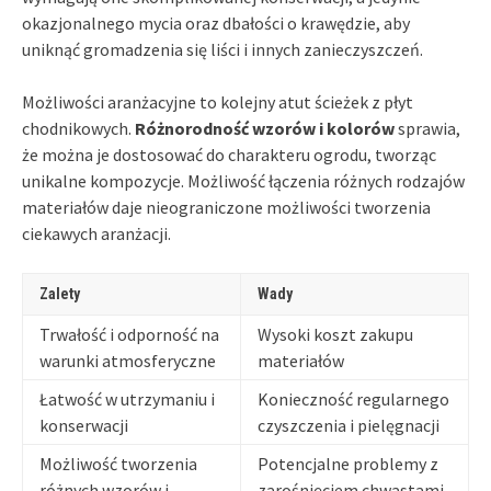
okazjonalnego mycia oraz dbałości o krawędzie, aby
uniknąć gromadzenia się liści i innych zanieczyszczeń.
Możliwości aranżacyjne to kolejny atut ścieżek z płyt
chodnikowych.
Różnorodność wzorów i kolorów
sprawia,
że można je dostosować do charakteru ogrodu, tworząc
unikalne kompozycje. Możliwość łączenia różnych rodzajów
materiałów daje nieograniczone możliwości tworzenia
ciekawych aranżacji.
Zalety
Wady
Trwałość i odporność na
Wysoki koszt zakupu
warunki atmosferyczne
materiałów
Łatwość w utrzymaniu i
Konieczność regularnego
konserwacji
czyszczenia i pielęgnacji
Możliwość tworzenia
Potencjalne problemy z
różnych wzorów i
zarośnięciem chwastami