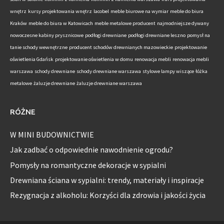
wnętrz
kursy projektowania wnętrz
lacobel
meble biurowe na wymiar
meble do biura
Kraków
meble do biura w Katowicach
meble metalowe producent
najmodniejsze dywany
nowoczesne kabiny prysznicowe
podłogi drewniane
podłogi drewniane leszno
pomysł na
tanie schody wewnętrzne
producent schodów drewnianych mazowieckie
projektowanie
oświetlenia Gdańsk
projektowanie oświetlenia w domu
renowacja mebli
renowacja mebli
warszawa
schody drewniane
schody drewniane warszawa
stylowe lampy wiszące
łóżka
metalowe
żaluzje drewniane
żaluzje drewniane warszawa
RÓŻNE
W MINI BUDOWNICTWIE
Jak zadbać o odpowiednie nawodnienie ogrodu?
Pomysły na romantyczne dekoracje w sypialni
Drewniana ściana w sypialni: trendy, materiały i inspiracje
Rezygnacja z alkoholu: Korzyści dla zdrowia i jakości życia