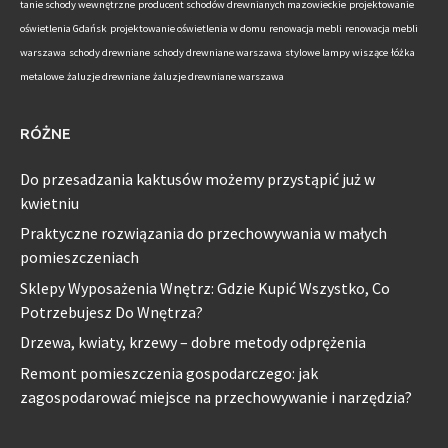
tanie schody wewnętrzne
producent schodów drewnianych mazowieckie
projektowanie
oświetlenia Gdańsk
projektowanie oświetlenia w domu
renowacja mebli
renowacja mebli
warszawa
schody drewniane
schody drewniane warszawa
stylowe lampy wiszące
łóżka
metalowe
żaluzje drewniane
żaluzje drewniane warszawa
RÓŻNE
Do przesadzania kaktusów możemy przystąpić już w
kwietniu
Praktyczne rozwiązania do przechowywania w małych
pomieszczeniach
Sklepy Wyposażenia Wnętrz: Gdzie Kupić Wszystko, Co
Potrzebujesz Do Wnętrza?
Drzewa, kwiaty, krzewy – dobre metody odprężenia
Remont pomieszczenia gospodarczego: jak
zagospodarować miejsce na przechowywanie i narzędzia?