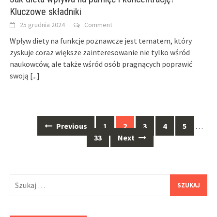
Kluczowe składniki
25 grudnia 2024
Comment
Wpływ diety na funkcje poznawcze jest tematem, który
zyskuje coraz większe zainteresowanie nie tylko wśród
naukowców, ale także wśród osób pragnących poprawić
swoją
[...]
Posts
Previous
1
2
3
4
5
…
navigation
33
Next
Szukaj: