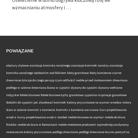
Oświetlenie w domu odgrywa kluczową rolę we
wzmacnianiu atmosfery i …
POWIĄZANE
abażury stylowe
aranżacja kominka narożnego
aranżacje kominek narożny
aranżacje
kominka narożnego
baldachim nad łóżkiem
blaty granitowe
blaty kamienne
czarne
drewniane żaluzje do czego pasują
czym odtłuścić meble przed malowaniem
drewniana
podłoga w salonie
drewniana ściana w sypialni
dywany do sypialni
dywany wełniane
indyjskie
fotele biurowe
fotele biurowe tychy
granatowa sypialnia inspiracje
granatowe
dodatki do sypialni
jak zbudować kominek
kabiny prysznicowe na wymiar wrocław
kolory
ścian w salonie
kominki z kamienia
kominki z kamienia warszawa
kurs projektowania
wnętrz
kursy projektowania wnętrz
lacobel
meble biurowe na wymiar
meble do biura
Kraków
meble do biura w Katowicach
meble metalowe producent
najmodniejsze dywany
nowoczesne kabiny prysznicowe
podłogi drewniane
podłogi drewniane leszno
pomysł na