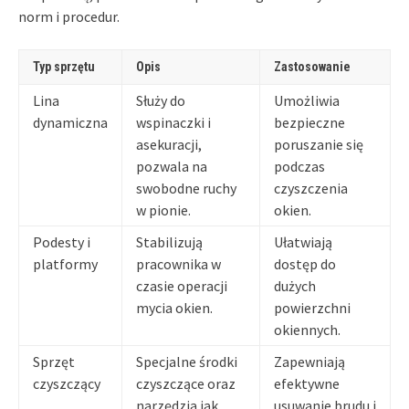
norm i procedur.
Typ sprzętu
Opis
Zastosowanie
Lina
Służy do
Umożliwia
dynamiczna
wspinaczki i
bezpieczne
asekuracji,
poruszanie się
pozwala na
podczas
swobodne ruchy
czyszczenia
w pionie.
okien.
Podesty i
Stabilizują
Ułatwiają
platformy
pracownika w
dostęp do
czasie operacji
dużych
mycia okien.
powierzchni
okiennych.
Sprzęt
Specjalne środki
Zapewniają
czyszczący
czyszczące oraz
efektywne
narzędzia jak
usuwanie brudu i