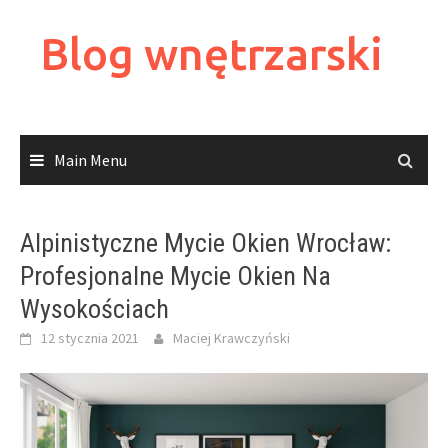
Skip
to
Blog wnętrzarski
content
Main Menu
Alpinistyczne Mycie Okien Wrocław:
Profesjonalne Mycie Okien Na
Wysokościach
12 stycznia 2021
Maciej Krawczyński