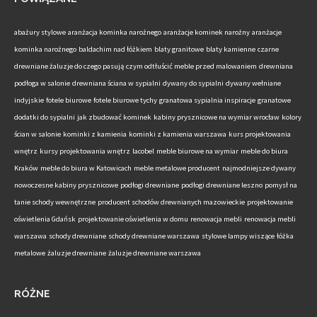
abażury stylowe
aranżacja kominka narożnego
aranżacje kominek narożny
aranżacje
kominka narożnego
baldachim nad łóżkiem
blaty granitowe
blaty kamienne
czarne
drewniane żaluzje do czego pasują
czym odtłuścić meble przed malowaniem
drewniana
podłoga w salonie
drewniana ściana w sypialni
dywany do sypialni
dywany wełniane
indyjskie
fotele biurowe
fotele biurowe tychy
granatowa sypialnia inspiracje
granatowe
dodatki do sypialni
jak zbudować kominek
kabiny prysznicowe na wymiar wrocław
kolory
ścian w salonie
kominki z kamienia
kominki z kamienia warszawa
kurs projektowania
wnętrz
kursy projektowania wnętrz
lacobel
meble biurowe na wymiar
meble do biura
Kraków
meble do biura w Katowicach
meble metalowe producent
najmodniejsze dywany
nowoczesne kabiny prysznicowe
podłogi drewniane
podłogi drewniane leszno
pomysł na
tanie schody wewnętrzne
producent schodów drewnianych mazowieckie
projektowanie
oświetlenia Gdańsk
projektowanie oświetlenia w domu
renowacja mebli
renowacja mebli
warszawa
schody drewniane
schody drewniane warszawa
stylowe lampy wiszące
łóżka
metalowe
żaluzje drewniane
żaluzje drewniane warszawa
RÓŻNE