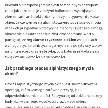
Budynki o nietypowej architekturze z trudnym dostępem,
takie jak konstrukcje z dużymi balkonami, wystającymi
elementami architektonicznymi czy nietypowymi układami
okien, także wymagają alpinistycznego podejścia do mycia.
W takich przypadkach tradycyjne metody czyszczenia mogą
okazać się nieskuteczne lub zbyt czasochłonne. Warto
pamiętać, że
regularne czyszczenie okien
w obiektach
wymagających alpinistycznego mycia ma pozytywny wpływ
na ich
trwałość
oraz
estetykę
, co z kolei przekłada się na
zwiększenie wartości nieruchomości.
Jak przebiega proces alpinistycznego mycia
okien?
Proces alpinistycznego mycia okien jest skomplikowaną
operacją, która wymaga zarówno precyzji, jak i
odpowiednich umiejętności. Zaczyna się od dokładnej oceny
budynku, w tym jego wysokości oraz układu okien.
Specjaliści muszą zaplanować optymalną trasę wspinaczki,