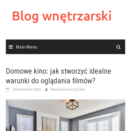
Skip
to
Blog wnętrzarski
content
Main Menu
Domowe kino: jak stworzyć idealne
warunki do oglądania filmów?
20 kwietnia 2020
Maciej Krawczyński