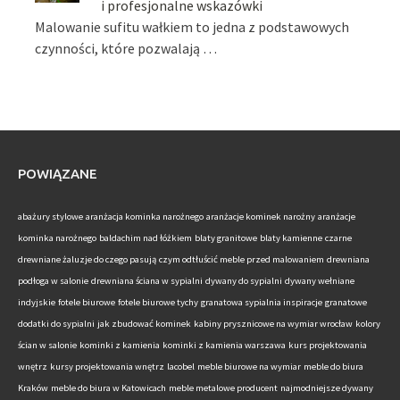
i profesjonalne wskazówki
Malowanie sufitu wałkiem to jedna z podstawowych
czynności, które pozwalają …
POWIĄZANE
abażury stylowe
aranżacja kominka narożnego
aranżacje kominek narożny
aranżacje
kominka narożnego
baldachim nad łóżkiem
blaty granitowe
blaty kamienne
czarne
drewniane żaluzje do czego pasują
czym odtłuścić meble przed malowaniem
drewniana
podłoga w salonie
drewniana ściana w sypialni
dywany do sypialni
dywany wełniane
indyjskie
fotele biurowe
fotele biurowe tychy
granatowa sypialnia inspiracje
granatowe
dodatki do sypialni
jak zbudować kominek
kabiny prysznicowe na wymiar wrocław
kolory
ścian w salonie
kominki z kamienia
kominki z kamienia warszawa
kurs projektowania
wnętrz
kursy projektowania wnętrz
lacobel
meble biurowe na wymiar
meble do biura
Kraków
meble do biura w Katowicach
meble metalowe producent
najmodniejsze dywany