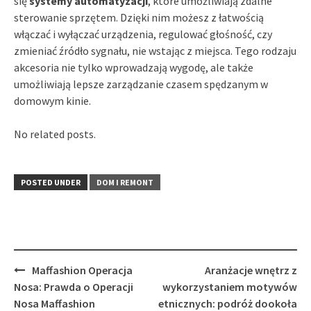
się
systemy automatyzacji
, które umożliwiają zdalne
sterowanie sprzętem. Dzięki nim możesz z łatwością
włączać i wyłączać urządzenia, regulować głośność, czy
zmieniać źródło sygnału, nie wstając z miejsca. Tego rodzaju
akcesoria nie tylko wprowadzają wygodę, ale także
umożliwiają lepsze zarządzanie czasem spędzanym w
domowym kinie.
No related posts.
POSTED UNDER
DOM I REMONT
Post
Maffashion Operacja
Aranżacje wnętrz z
navigation
Nosa: Prawda o Operacji
wykorzystaniem motywów
Nosa Maffashion
etnicznych: podróż dookoła