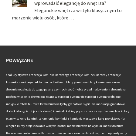
wprowadzić elegancję do wnętrza?
Eleganckie wnętrza w stylu klasycznym to
marzenie wielu osób, które …
POWIĄZANE
abażury stylowe
aranżacja kominka narożnego
aranżacje kominek narożny
aranżacje
kominka narożnego
baldachim nad łóżkiem
blaty granitowe
blaty kamienne
czarne
drewniane żaluzje do czego pasują
czym odtłuścić meble przed malowaniem
drewniana
podłoga w salonie
drewniana ściana w sypialni
dywany do sypialni
dywany wełniane
indyjskie
fotele biurowe
fotele biurowe tychy
granatowa sypialnia inspiracje
granatowe
dodatki do sypialni
jak zbudować kominek
kabiny prysznicowe na wymiar wrocław
kolory
ścian w salonie
kominki z kamienia
kominki z kamienia warszawa
kurs projektowania
wnętrz
kursy projektowania wnętrz
lacobel
meble biurowe na wymiar
meble do biura
Kraków
meble do biura w Katowicach
meble metalowe producent
najmodniejsze dywany