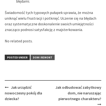
błędami.
Świadomość tych typowych pułapek sprawia, że można
uniknąć wielu frustracji i potknięć. Uczenie się na błędach
oraz systematyczne doskonalenie swoich umiejętności
znacząco podnosi satysfakcję z majsterkowania.
No related posts.
POSTED UNDER
DOM I REMONT
Post
Jak urządzić
Jak odbudować zabytkowy
navigation
nowoczesny pokój dla
dom, nie naruszając
dziecka?
pierwotnego charakteru?