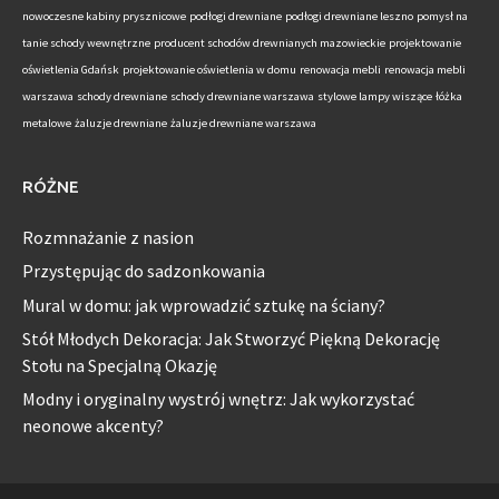
nowoczesne kabiny prysznicowe
podłogi drewniane
podłogi drewniane leszno
pomysł na
tanie schody wewnętrzne
producent schodów drewnianych mazowieckie
projektowanie
oświetlenia Gdańsk
projektowanie oświetlenia w domu
renowacja mebli
renowacja mebli
warszawa
schody drewniane
schody drewniane warszawa
stylowe lampy wiszące
łóżka
metalowe
żaluzje drewniane
żaluzje drewniane warszawa
RÓŻNE
Rozmnażanie z nasion
Przystępując do sadzonkowania
Mural w domu: jak wprowadzić sztukę na ściany?
Stół Młodych Dekoracja: Jak Stworzyć Piękną Dekorację
Stołu na Specjalną Okazję
Modny i oryginalny wystrój wnętrz: Jak wykorzystać
neonowe akcenty?