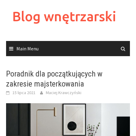
Skip
to
Blog wnętrzarski
content
Main Menu
Poradnik dla początkujących w
zakresie majsterkowania
15 lipca 2021
Maciej Krawczyński