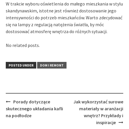
W trakcie wyboru oświetlenia do małego mieszkania w stylu
skandynawskim, istotne jest również dostosowanie jego
intensywności do potrzeb mieszkańców. Warto zdecydować
się na lampy z regulacją natężenia światła, by móc
dostosować atmosferę wnętrza do różnych sytuacji.
No related posts.
POSTED UNDER
DOM I REMONT
Post
Porady dotyczące
Jak wykorzystać surowe
navigation
skutecznego układania kafli
materiały w aranżacji
na podłodze
wnętrz? Przykłady i
inspiracje