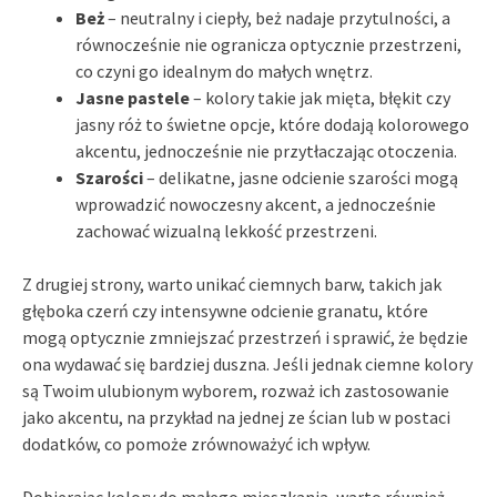
Beż
– neutralny i ciepły, beż nadaje przytulności, a
równocześnie nie ogranicza optycznie przestrzeni,
co czyni go idealnym do małych wnętrz.
Jasne pastele
– kolory takie jak mięta, błękit czy
jasny róż to świetne opcje, które dodają kolorowego
akcentu, jednocześnie nie przytłaczając otoczenia.
Szarości
– delikatne, jasne odcienie szarości mogą
wprowadzić nowoczesny akcent, a jednocześnie
zachować wizualną lekkość przestrzeni.
Z drugiej strony, warto unikać ciemnych barw, takich jak
głęboka czerń czy intensywne odcienie granatu, które
mogą optycznie zmniejszać przestrzeń i sprawić, że będzie
ona wydawać się bardziej duszna. Jeśli jednak ciemne kolory
są Twoim ulubionym wyborem, rozważ ich zastosowanie
jako akcentu, na przykład na jednej ze ścian lub w postaci
dodatków, co pomoże zrównoważyć ich wpływ.
Dobierając kolory do małego mieszkania, warto również