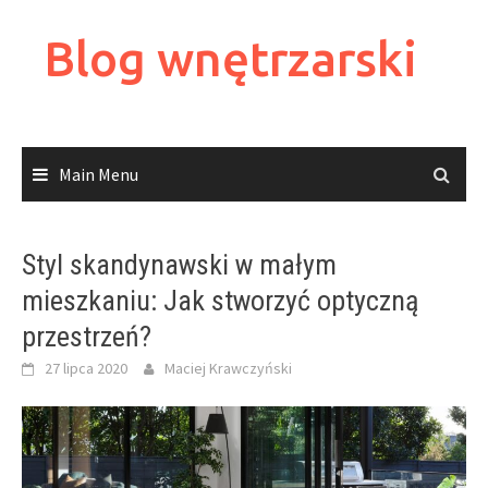
Skip
to
Blog wnętrzarski
content
Main Menu
Styl skandynawski w małym
mieszkaniu: Jak stworzyć optyczną
przestrzeń?
27 lipca 2020
Maciej Krawczyński