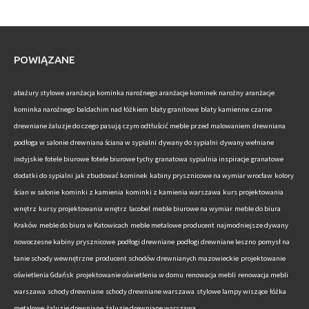
POWIĄZANE
abażury stylowe
aranżacja kominka narożnego
aranżacje kominek narożny
aranżacje
kominka narożnego
baldachim nad łóżkiem
blaty granitowe
blaty kamienne
czarne
drewniane żaluzje do czego pasują
czym odtłuścić meble przed malowaniem
drewniana
podłoga w salonie
drewniana ściana w sypialni
dywany do sypialni
dywany wełniane
indyjskie
fotele biurowe
fotele biurowe tychy
granatowa sypialnia inspiracje
granatowe
dodatki do sypialni
jak zbudować kominek
kabiny prysznicowe na wymiar wrocław
kolory
ścian w salonie
kominki z kamienia
kominki z kamienia warszawa
kurs projektowania
wnętrz
kursy projektowania wnętrz
lacobel
meble biurowe na wymiar
meble do biura
Kraków
meble do biura w Katowicach
meble metalowe producent
najmodniejsze dywany
nowoczesne kabiny prysznicowe
podłogi drewniane
podłogi drewniane leszno
pomysł na
tanie schody wewnętrzne
producent schodów drewnianych mazowieckie
projektowanie
oświetlenia Gdańsk
projektowanie oświetlenia w domu
renowacja mebli
renowacja mebli
warszawa
schody drewniane
schody drewniane warszawa
stylowe lampy wiszące
łóżka
metalowe
żaluzje drewniane
żaluzje drewniane warszawa