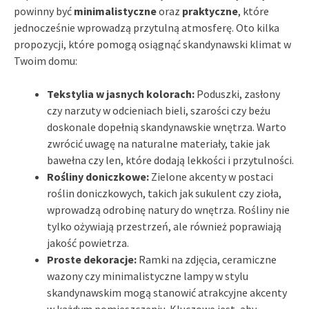
powinny być
minimalistyczne
oraz
praktyczne
, które
jednocześnie wprowadzą przytulną atmosferę. Oto kilka
propozycji, które pomogą osiągnąć skandynawski klimat w
Twoim domu:
Tekstylia w jasnych kolorach:
Poduszki, zasłony
czy narzuty w odcieniach bieli, szarości czy beżu
doskonale dopełnią skandynawskie wnętrza. Warto
zwrócić uwagę na naturalne materiały, takie jak
bawełna czy len, które dodają lekkości i przytulności.
Rośliny doniczkowe:
Zielone akcenty w postaci
roślin doniczkowych, takich jak sukulent czy zioła,
wprowadzą odrobinę natury do wnętrza. Rośliny nie
tylko ożywiają przestrzeń, ale również poprawiają
jakość powietrza.
Proste dekoracje:
Ramki na zdjęcia, ceramiczne
wazony czy minimalistyczne lampy w stylu
skandynawskim mogą stanowić atrakcyjne akcenty
w każdym pomieszczeniu. Kluczowe jest, aby