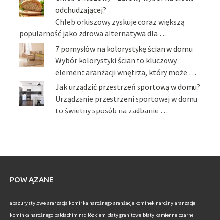
odchudzającej?
Chleb orkiszowy zyskuje coraz większą
popularność jako zdrowa alternatywa dla …
7 pomysłów na kolorystykę ścian w domu
Wybór kolorystyki ścian to kluczowy
element aranżacji wnętrza, który może …
Jak urządzić przestrzeń sportową w domu?
Urządzanie przestrzeni sportowej w domu
to świetny sposób na zadbanie …
POWIĄZANE
abażury stylowe
aranżacja kominka narożnego
aranżacje kominek narożny
aranżacje
kominka narożnego
baldachim nad łóżkiem
blaty granitowe
blaty kamienne
czarne