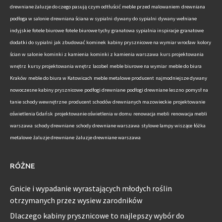
drewniane żaluzje do czego pasują
czym odtłuścić meble przed malowaniem
drewniana
podłoga w salonie
drewniana ściana w sypialni
dywany do sypialni
dywany wełniane
indyjskie
fotele biurowe
fotele biurowe tychy
granatowa sypialnia inspiracje
granatowe
dodatki do sypialni
jak zbudować kominek
kabiny prysznicowe na wymiar wrocław
kolory
ścian w salonie
kominki z kamienia
kominki z kamienia warszawa
kurs projektowania
wnętrz
kursy projektowania wnętrz
lacobel
meble biurowe na wymiar
meble do biura
Kraków
meble do biura w Katowicach
meble metalowe producent
najmodniejsze dywany
nowoczesne kabiny prysznicowe
podłogi drewniane
podłogi drewniane leszno
pomysł na
tanie schody wewnętrzne
producent schodów drewnianych mazowieckie
projektowanie
oświetlenia Gdańsk
projektowanie oświetlenia w domu
renowacja mebli
renowacja mebli
warszawa
schody drewniane
schody drewniane warszawa
stylowe lampy wiszące
łóżka
metalowe
żaluzje drewniane
żaluzje drewniane warszawa
RÓŻNE
Gnicie i wypadanie wyrastających młodych roślin
otrzymanych przez wysiew zarodników
Dlaczego kabiny prysznicowe to najlepszy wybór do