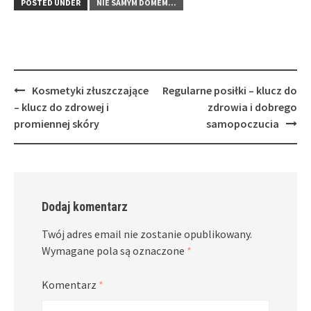
POSTED UNDER
NIE SAMYM DOMEM...
Post
Kosmetyki złuszczające
Regularne posiłki – klucz do
navigation
– klucz do zdrowej i
zdrowia i dobrego
promiennej skóry
samopoczucia
Dodaj komentarz
Twój adres email nie zostanie opublikowany.
Wymagane pola są oznaczone
*
Komentarz
*