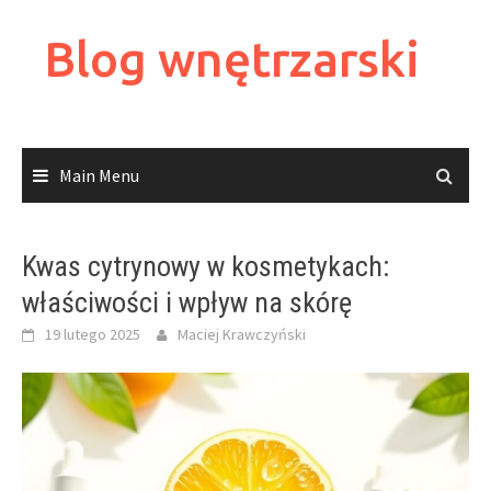
Skip
to
Blog wnętrzarski
content
Main Menu
Kwas cytrynowy w kosmetykach:
właściwości i wpływ na skórę
19 lutego 2025
Maciej Krawczyński