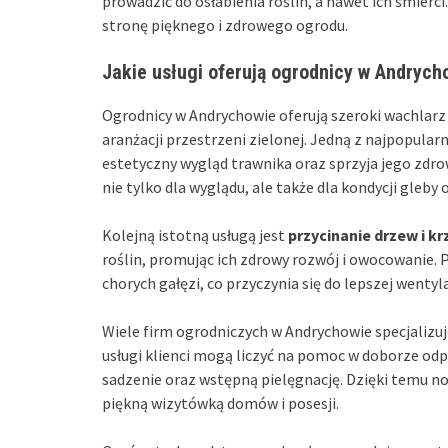
prowadzić do osłabienia roślin, a nawet ich śmier
stronę pięknego i zdrowego ogrodu.
Jakie usługi oferują ogrodnicy w Andrych
Ogrodnicy w Andrychowie oferują szeroki wachlarz 
aranżacji przestrzeni zielonej. Jedną z najpopularn
estetyczny wygląd trawnika oraz sprzyja jego zdr
nie tylko dla wyglądu, ale także dla kondycji gleby o
Kolejną istotną usługą jest
przycinanie drzew i 
roślin, promując ich zdrowy rozwój i owocowanie.
chorych gałęzi, co przyczynia się do lepszej wentyla
Wiele firm ogrodniczych w Andrychowie specjalizuj
usługi klienci mogą liczyć na pomoc w doborze odp
sadzenie oraz wstępną pielęgnację. Dzięki temu no
piękną wizytówką domów i posesji.