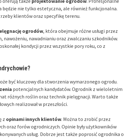
o oferują także
projektowanie ogrodów
. Profesjonalne
 będzie nie tylko estetyczna, ale również funkcjonalna.
trzeby klientów oraz specyfikę terenu.
elęgnację ogrodów
, która obejmuje różne usługi przez
in, nawożeniu, nawadnianiu oraz zwalczaniu szkodników.
skonałej kondycji przez wszystkie pory roku, co z
ndrychowie?
że być kluczowy dla stworzenia wymarzonego ogrodu.
zenia
potencjalnych kandydatów. Ogrodnik z wieloletnim
t różnych roślin oraz technik pielęgnacji. Warto także
dowych realizował w przeszłości.
ę z
opinami innych klientów
. Można to zrobić przez
ych oraz forów ogrodniczych. Opinie były użytkowników
ykonywanych usług. Dobrze jest także poprosić ogrodnika o