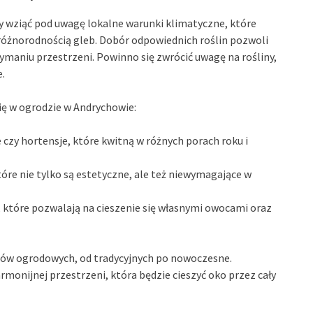
y wziąć pod uwagę lokalne warunki klimatyczne, które
óżnorodnością gleb. Dobór odpowiednich roślin pozwoli
zymaniu przestrzeni. Powinno się zwrócić uwagę na rośliny,
.
się w ogrodzie w Andrychowie:
je czy hortensje, które kwitną w różnych porach roku i
które nie tylko są estetyczne, ale też niewymagające w
e, które pozwalają na cieszenie się własnymi owocami oraz
lów ogrodowych, od tradycyjnych po nowoczesne.
monijnej przestrzeni, która będzie cieszyć oko przez cały