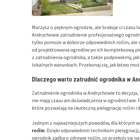
Marzysz o pięknym ogrodzie, ale brakuje ci czasu l
Andrychowie zatrudnienie profesjonalnego ogrodn
tylko pomoże w doborze odpowiednich roślin, ale r
od projektowania ogrodów po ich kompleksową pie
z zatrudnienia ogrodnika, a także podpowiemy, jak 
lokalnych warunkach. Przekonaj się, jak łatwo mo
Dlaczego warto zatrudnić ogrodnika w An
Zatrudnienie ogrodnika w Andrychowie to decyzja, k
nie mają czasu ani doświadczenia w ogrodnictwie. 
które pozwalają na skuteczną pielęgnację roślin i 
Jednym z najważniejszych powodów, dla których wa
roślin
. Dzięki odpowiednim technikom pielęgnacji,
ogrodnik zadba o zdrowie roślin, co przełoży się na 