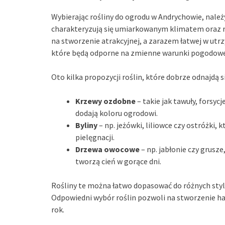
Wybierając rośliny do ogrodu w Andrychowie, należ
charakteryzują się umiarkowanym klimatem oraz r
na stworzenie atrakcyjnej, a zarazem łatwej w utr
które będą odporne na zmienne warunki pogodowe
Oto kilka propozycji roślin, które dobrze odnajdą 
Krzewy ozdobne
– takie jak tawuły, forsyc
dodają koloru ogrodowi.
Byliny
– np. jeżówki, liliowce czy ostróżki, 
pielęgnacji.
Drzewa owocowe
– np. jabłonie czy grusz
tworzą cień w gorące dni.
Rośliny te można łatwo dopasować do różnych sty
Odpowiedni wybór roślin pozwoli na stworzenie har
rok.