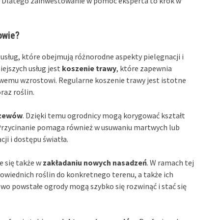
ci. Dlatego zainwestowanie w pomoc eksperta to krok w
owie?
usług, które obejmują różnorodne aspekty pielęgnacji i
iejszych usług jest
koszenie trawy
, które zapewnia
owemu wzrostowi. Regularne koszenie trawy jest istotne
raz roślin.
krzewów
. Dzięki temu ogrodnicy mogą korygować kształt
 Przycinanie pomaga również w usuwaniu martwych lub
cji i dostępu światła.
e się także w
zakładaniu nowych nasadzeń
. W ramach tej
owiednich roślin do konkretnego terenu, a także ich
wo powstałe ogrody mogą szybko się rozwinąć i stać się