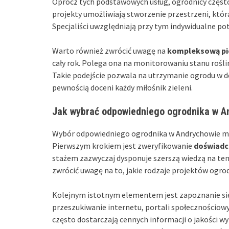
Oprócz tych podstawowych usług, ogrodnicy częst
projekty umożliwiają stworzenie przestrzeni, która
Specjaliści uwzględniają przy tym indywidualne po
Warto również zwrócić uwagę na
kompleksową pi
cały rok. Polega ona na monitorowaniu stanu rośl
Takie podejście pozwala na utrzymanie ogrodu w do
pewnością doceni każdy miłośnik zieleni.
Jak wybrać odpowiedniego ogrodnika w A
Wybór odpowiedniego ogrodnika w Andrychowie mo
Pierwszym krokiem jest zweryfikowanie
doświadc
stażem zazwyczaj dysponuje szerszą wiedzą na tema
zwrócić uwagę na to, jakie rodzaje projektów ogro
Kolejnym istotnym elementem jest zapoznanie si
przeszukiwanie internetu, portali społecznościow
często dostarczają cennych informacji o jakości w