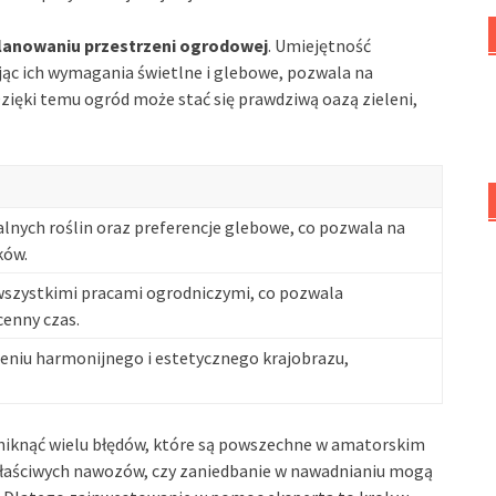
lanowaniu przestrzeni ogrodowej
. Umiejętność
ąc ich wymagania świetlne i glebowe, pozwala na
ięki temu ogród może stać się prawdziwą oazą zieleni,
alnych roślin oraz preferencje glebowe, co pozwala na
ków.
 wszystkimi pracami ogrodniczymi, co pozwala
cenny czas.
niu harmonijnego i estetycznego krajobrazu,
niknąć wielu błędów, które są powszechne w amatorskim
ewłaściwych nawozów, czy zaniedbanie w nawadnianiu mogą