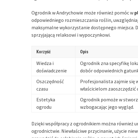
Ogrodnik w Andrychowie może również pomóc w
p
odpowiedniego rozmieszczania roślin, uwzględniaj
maksymalne wykorzystanie dostępnego miejsca. Dz
sprzyjającą relaksowi i wypoczynkowi.
Korzyść
Opis
Wiedza i
Ogrodnik zna specyfikę lok
doświadczenie
dobór odpowiednich gatun
Oszczędność
Profesjonalista zajmie się
czasu
właścicielom zaoszczędzić 
Estetyka
Ogrodnik pomoże w stworze
ogrodu
wzbogacając jego wygląd.
Dzięki współpracy z ogrodnikiem można również u
ogrodnictwie. Niewłaściwe przycinanie, użycie ni