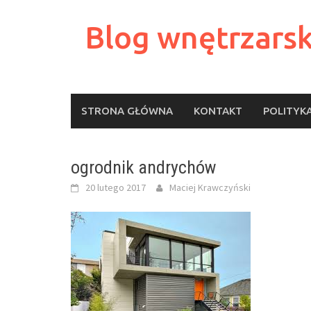
Skip
to
Blog wnętrzarsk
content
STRONA GŁÓWNA
KONTAKT
POLITYK
ogrodnik andrychów
20 lutego 2017
Maciej Krawczyński