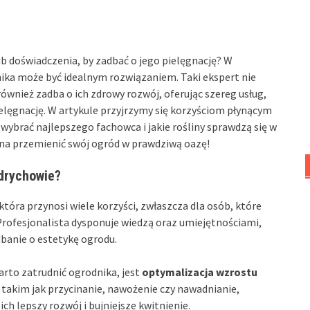
ub doświadczenia, by zadbać o jego pielęgnację? W
ika może być idealnym rozwiązaniem. Taki ekspert nie
ównież zadba o ich zdrowy rozwój, oferując szereg usług,
lęgnację. W artykule przyjrzymy się korzyściom płynącym
wybrać najlepszego fachowca i jakie rośliny sprawdzą się w
żna przemienić swój ogród w prawdziwą oazę!
drychowie?
tóra przynosi wiele korzyści, zwłaszcza dla osób, które
Profesjonalista dysponuje wiedzą oraz umiejętnościami,
dbanie o estetykę ogrodu.
rto zatrudnić ogrodnika, jest
optymalizacja wzrostu
 takim jak przycinanie, nawożenie czy nawadnianie,
ich lepszy rozwój i bujniejsze kwitnienie.