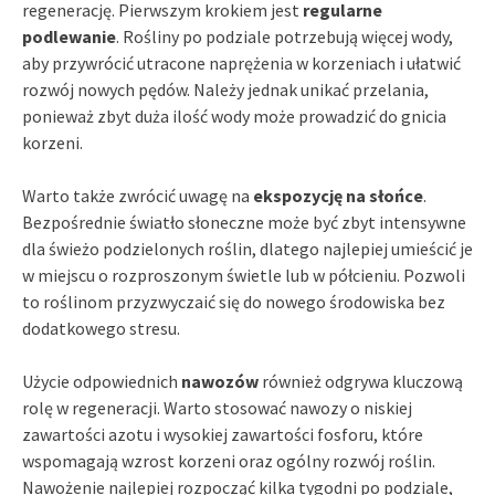
regenerację. Pierwszym krokiem jest
regularne
podlewanie
. Rośliny po podziale potrzebują więcej wody,
aby przywrócić utracone naprężenia w korzeniach i ułatwić
rozwój nowych pędów. Należy jednak unikać przelania,
ponieważ zbyt duża ilość wody może prowadzić do gnicia
korzeni.
Warto także zwrócić uwagę na
ekspozycję na słońce
.
Bezpośrednie światło słoneczne może być zbyt intensywne
dla świeżo podzielonych roślin, dlatego najlepiej umieścić je
w miejscu o rozproszonym świetle lub w półcieniu. Pozwoli
to roślinom przyzwyczaić się do nowego środowiska bez
dodatkowego stresu.
Użycie odpowiednich
nawozów
również odgrywa kluczową
rolę w regeneracji. Warto stosować nawozy o niskiej
zawartości azotu i wysokiej zawartości fosforu, które
wspomagają wzrost korzeni oraz ogólny rozwój roślin.
Nawożenie najlepiej rozpocząć kilka tygodni po podziale,