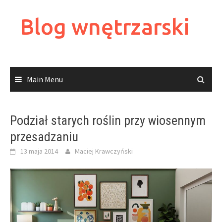
Skip
to
Blog wnętrzarski
content
Main Menu
Podział starych roślin przy wiosennym
przesadzaniu
13 maja 2014
Maciej Krawczyński