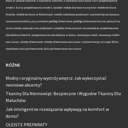
ścian w salonie
kominki z kamienia
kominki z kamienia warszawa
kurs projektowania
wnętrz
kursy projektowania wnętrz
lacobel
meble biurowe na wymiar
meble do biura
Kraków
meble do biura w Katowicach
meble metalowe producent
najmodniejsze dywany
nowoczesne kabiny prysznicowe
podłogi drewniane
podłogi drewniane leszno
pomysł na
tanie schody wewnętrzne
producent schodów drewnianych mazowieckie
projektowanie
oświetlenia Gdańsk
projektowanie oświetlenia w domu
renowacja mebli
renowacja mebli
warszawa
schody drewniane
schody drewniane warszawa
stylowe lampy wiszące
łóżka
metalowe
żaluzje drewniane
żaluzje drewniane warszawa
RÓŻNE
Modny i oryginalny wystrój wnętrz: Jak wykorzystać
neonowe akcenty?
Tkaniny Dla Niemowląt: Bezpieczne i Wygodne Tkaniny Dla
Maluchów
Jak inteligentne rozwiązania wpływają na komfort w
domu?
OLEISTE PREPARATY