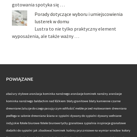
gotowania spotyka się …
Porady dotyczące wyboru i umiejscowienia
lusterek w domu
Lustra to nie tylko praktyczny element
wyposażenia, ale także ważny …
POWIĄZANE
abażury stylowe
aranżacja kominka narożnego
aranżacje kominek narożny
aranżacje
kominka narożnego
baldachim nad łóżkiem
blaty granitowe
blaty kamienne
czarne
drewniane żaluzje do czego pasują
czym odtłuścić meble przed malowaniem
drewniana
podłoga w salonie
drewniana ściana w sypialni
dywany do sypialni
dywany wełniane
indyjskie
fotele biurowe
fotele biurowe tychy
granatowa sypialnia inspiracje
granatowe
dodatki do sypialni
jak zbudować kominek
kabiny prysznicowe na wymiar wrocław
kolory