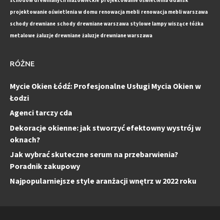
schodów drewnianych mazowieckie
projektowanie oświetlenia Gdańsk
projektowanie oświetlenia w domu
renowacja mebli
renowacja mebli warszawa
schody drewniane
schody drewniane warszawa
stylowe lampy wiszące
łóżka
metalowe
żaluzje drewniane
żaluzje drewniane warszawa
RÓŻNE
Mycie Okien Łódź: Profesjonalne Usługi Mycia Okien w
Łodzi
Agenci tarczy cda
Dekoracje okienne: jak stworzyć efektowny wystrój w
oknach?
Jak wybrać skuteczne serum na przebarwienia?
Poradnik zakupowy
Najpopularniejsze style aranżacji wnętrz w 2022 roku