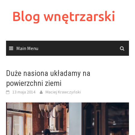
Skip
to
Blog wnętrzarski
content
Main Menu
Duże nasiona układamy na
powierzchni ziemi
13 maja 2014
Maciej Krawczyński