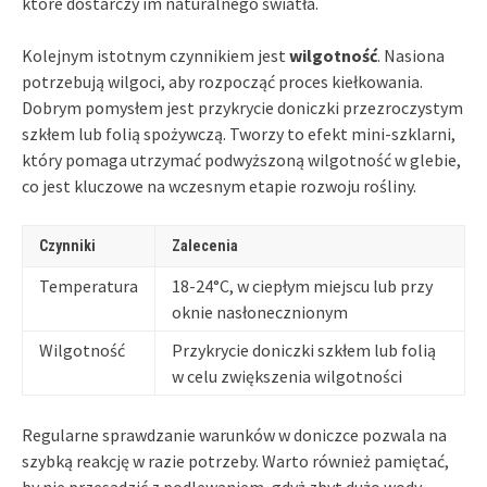
które dostarczy im naturalnego światła.
Kolejnym istotnym czynnikiem jest
wilgotność
. Nasiona
potrzebują wilgoci, aby rozpocząć proces kiełkowania.
Dobrym pomysłem jest przykrycie doniczki przezroczystym
szkłem lub folią spożywczą. Tworzy to efekt mini-szklarni,
który pomaga utrzymać podwyższoną wilgotność w glebie,
co jest kluczowe na wczesnym etapie rozwoju rośliny.
Czynniki
Zalecenia
Temperatura
18-24°C, w ciepłym miejscu lub przy
oknie nasłonecznionym
Wilgotność
Przykrycie doniczki szkłem lub folią
w celu zwiększenia wilgotności
Regularne sprawdzanie warunków w doniczce pozwala na
szybką reakcję w razie potrzeby. Warto również pamiętać,
by nie przesadzić z podlewaniem, gdyż zbyt dużo wody