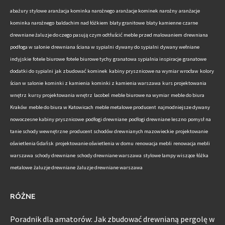
abażury stylowe
aranżacja kominka narożnego
aranżacje kominek narożny
aranżacje
kominka narożnego
baldachim nad łóżkiem
blaty granitowe
blaty kamienne
czarne
drewniane żaluzje do czego pasują
czym odtłuścić meble przed malowaniem
drewniana
podłoga w salonie
drewniana ściana w sypialni
dywany do sypialni
dywany wełniane
indyjskie
fotele biurowe
fotele biurowe tychy
granatowa sypialnia inspiracje
granatowe
dodatki do sypialni
jak zbudować kominek
kabiny prysznicowe na wymiar wrocław
kolory
ścian w salonie
kominki z kamienia
kominki z kamienia warszawa
kurs projektowania
wnętrz
kursy projektowania wnętrz
lacobel
meble biurowe na wymiar
meble do biura
Kraków
meble do biura w Katowicach
meble metalowe producent
najmodniejsze dywany
nowoczesne kabiny prysznicowe
podłogi drewniane
podłogi drewniane leszno
pomysł na
tanie schody wewnętrzne
producent schodów drewnianych mazowieckie
projektowanie
oświetlenia Gdańsk
projektowanie oświetlenia w domu
renowacja mebli
renowacja mebli
warszawa
schody drewniane
schody drewniane warszawa
stylowe lampy wiszące
łóżka
metalowe
żaluzje drewniane
żaluzje drewniane warszawa
RÓŻNE
Poradnik dla amatorów: Jak zbudować drewnianą pergolę w