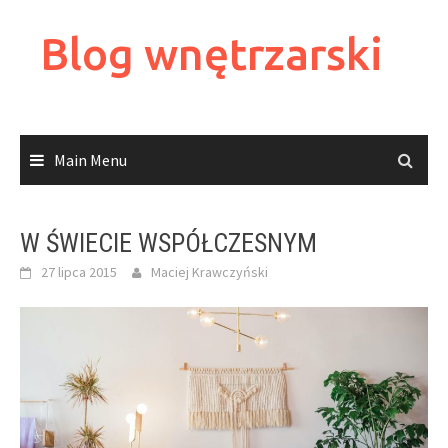
Skip
to
Blog wnętrzarski
content
Main Menu
W ŚWIECIE WSPÓŁCZESNYM
27 lipca 2015
Maciej Krawczyński