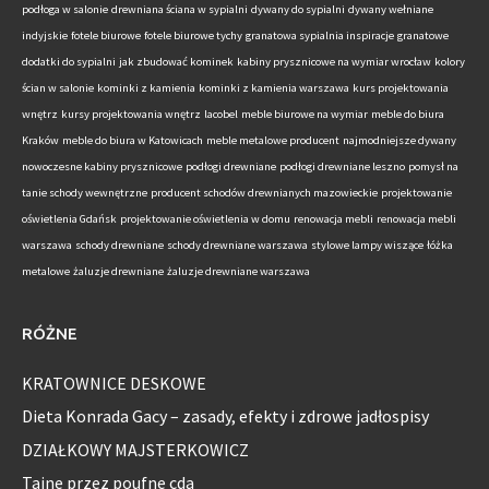
podłoga w salonie
drewniana ściana w sypialni
dywany do sypialni
dywany wełniane
indyjskie
fotele biurowe
fotele biurowe tychy
granatowa sypialnia inspiracje
granatowe
dodatki do sypialni
jak zbudować kominek
kabiny prysznicowe na wymiar wrocław
kolory
ścian w salonie
kominki z kamienia
kominki z kamienia warszawa
kurs projektowania
wnętrz
kursy projektowania wnętrz
lacobel
meble biurowe na wymiar
meble do biura
Kraków
meble do biura w Katowicach
meble metalowe producent
najmodniejsze dywany
nowoczesne kabiny prysznicowe
podłogi drewniane
podłogi drewniane leszno
pomysł na
tanie schody wewnętrzne
producent schodów drewnianych mazowieckie
projektowanie
oświetlenia Gdańsk
projektowanie oświetlenia w domu
renowacja mebli
renowacja mebli
warszawa
schody drewniane
schody drewniane warszawa
stylowe lampy wiszące
łóżka
metalowe
żaluzje drewniane
żaluzje drewniane warszawa
RÓŻNE
KRATOWNICE DESKOWE
Dieta Konrada Gacy – zasady, efekty i zdrowe jadłospisy
DZIAŁKOWY MAJSTERKOWICZ
Tajne przez poufne cda