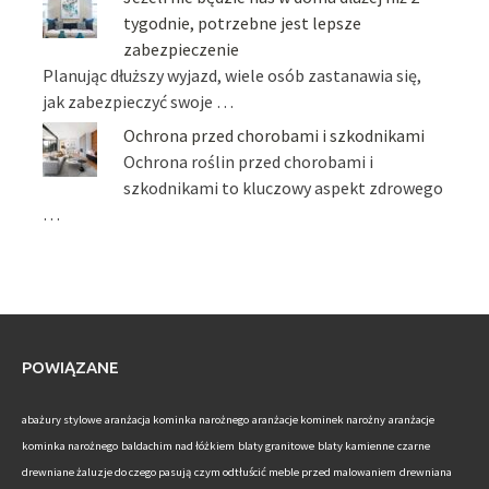
tygodnie, potrzebne jest lepsze
zabezpieczenie
Planując dłuższy wyjazd, wiele osób zastanawia się,
jak zabezpieczyć swoje …
Ochrona przed chorobami i szkodnikami
Ochrona roślin przed chorobami i
szkodnikami to kluczowy aspekt zdrowego
…
POWIĄZANE
abażury stylowe
aranżacja kominka narożnego
aranżacje kominek narożny
aranżacje
kominka narożnego
baldachim nad łóżkiem
blaty granitowe
blaty kamienne
czarne
drewniane żaluzje do czego pasują
czym odtłuścić meble przed malowaniem
drewniana